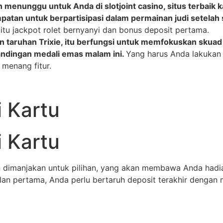
 menunggu untuk Anda di slotjoint casino, situs terbaik
tan untuk berpartisipasi dalam permainan judi setelah 
 itu jackpot rolet bernyanyi dan bonus deposit pertama.
dan taruhan Trixie, itu berfungsi untuk memfokuskan sku
ndingan medali emas malam ini.
Yang harus Anda lakukan
 menang fitur.
 Kartu
 Kartu
imanjakan untuk pilihan, yang akan membawa Anda hadiah
lan pertama, Anda perlu bertaruh deposit terakhir dengan 