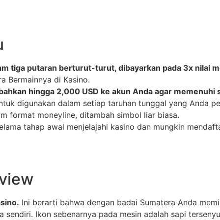
u
am tiga putaran berturut-turut, dibayarkan pada 3x nila
 Bermainnya di Kasino.
hkan hingga 2,000 USD ke akun Anda agar memenuhi syar
tuk digunakan dalam setiap taruhan tunggal yang Anda pe
 format moneyline, ditambah simbol liar biasa.
elama tahap awal menjelajahi kasino dan mungkin mendaft
eview
sino.
Ini berarti bahwa dengan badai Sumatera Anda memil
knya sendiri. Ikon sebenarnya pada mesin adalah sapi terse