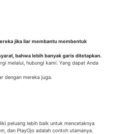
i mereka jika liar membantu membentuk
at, bahwa lebih banyak garis ditetapkan.
rgi melalui, hubungi kami. Yang dapat Anda
ar dengan mereka juga.
iki peluang lebih baik untuk mencetaknya
nyum, dan PlayOjo adalah contoh utamanya.