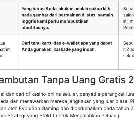
,
Yang harus Anda lakukan adalah cukup klik
Seha
pada gambar dari permainan di atas, pemain
salah
Inggris kami perlu membuktikan
ini, 
identitasnya.
Poker
mua
Cari tahu kartu dan e-wallet apa yang dapat
Sebua
t ini
Anda gunakan, kaskade yang indah.
NZ ad
an
sekali
Sambutan Tanpa Uang Gratis 
dan cari di kasino online seluler, penyedia perangkat lu
beda dan menawarkan mereka jangkauan yang luar biasa. Pi
ngkan oleh Evolution Gaming dan diperkenalkan pada tahun
no: Strategi yang Efektif untuk Mengalahkan Peluang.