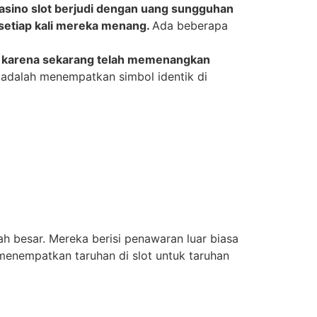
 kasino slot berjudi dengan uang sungguhan
setiap kali mereka menang.
Ada beberapa
ad karena sekarang telah memenangkan
 adalah menempatkan simbol identik di
 besar. Mereka berisi penawaran luar biasa
menempatkan taruhan di slot untuk taruhan