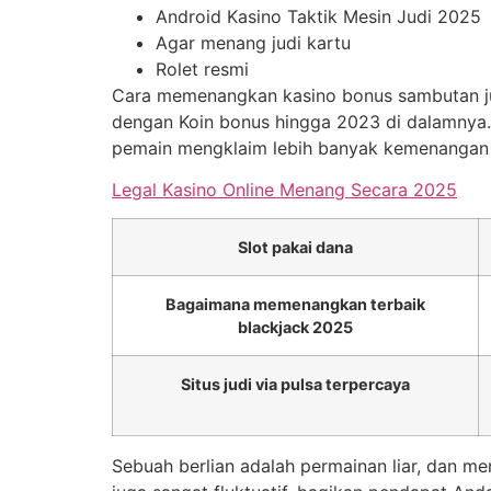
Android Kasino Taktik Mesin Judi 2025
Agar menang judi kartu
Rolet resmi
Cara memenangkan kasino bonus sambutan jud
dengan Koin bonus hingga 2023 di dalamnya
pemain mengklaim lebih banyak kemenangan
Legal Kasino Online Menang Secara 2025
Slot pakai dana
Bagaimana memenangkan terbaik
blackjack 2025
Situs judi via pulsa terpercaya
Sebuah berlian adalah permainan liar, dan m