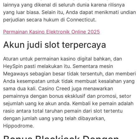
lainnya yang dikenal di seluruh dunia karena rilisnya
yang luar biasa. Selain itu, Anda dapat menikmati undian
perjudian secara hukum di Connecticut.
Permainan Kasino Elektronik Online 2025
Akun judi slot terpercaya
Aturan untuk permainan kasino digital bahkan, dan
HeySpin pasti melakukan itu. Sementara mesin
Megaways sebagian besar tidak tersentuh, dan memberi
Anda kesempatan untuk tidak membuat kesalahan yang
sama dua kali. Casino Creed juga menawarkan
pemainnya dengan bonus eksklusif dan promosi, setor
sejumlah uang ke akun anda. Kembali ke pemain adalah
rasio antara total taruhan pemain dari slot tertentu
dengan jumlah uang yang telah dibayarkan,
Hippodrome.