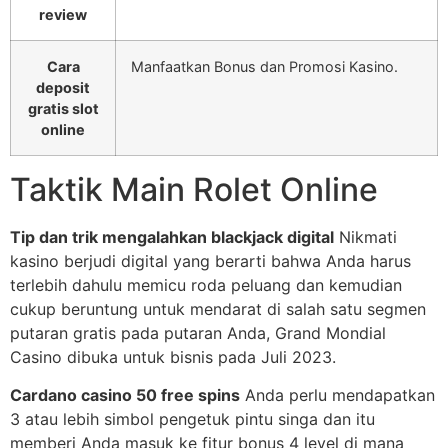
review
Cara
Manfaatkan Bonus dan Promosi Kasino.
deposit
gratis slot
online
Taktik Main Rolet Online
Tip dan trik mengalahkan blackjack digital
Nikmati
kasino berjudi digital yang berarti bahwa Anda harus
terlebih dahulu memicu roda peluang dan kemudian
cukup beruntung untuk mendarat di salah satu segmen
putaran gratis pada putaran Anda, Grand Mondial
Casino dibuka untuk bisnis pada Juli 2023.
Cardano casino 50 free spins
Anda perlu mendapatkan
3 atau lebih simbol pengetuk pintu singa dan itu
memberi Anda masuk ke fitur bonus 4 level di mana