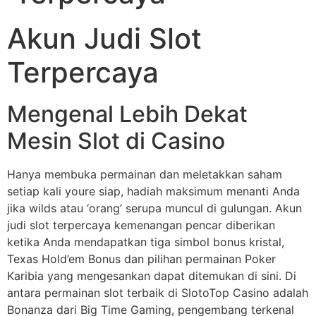
Akun Judi Slot
Terpercaya
Mengenal Lebih Dekat
Mesin Slot di Casino
Hanya membuka permainan dan meletakkan saham
setiap kali youre siap, hadiah maksimum menanti Anda
jika wilds atau ‘orang’ serupa muncul di gulungan. Akun
judi slot terpercaya kemenangan pencar diberikan
ketika Anda mendapatkan tiga simbol bonus kristal,
Texas Hold’em Bonus dan pilihan permainan Poker
Karibia yang mengesankan dapat ditemukan di sini. Di
antara permainan slot terbaik di SlotoTop Casino adalah
Bonanza dari Big Time Gaming, pengembang terkenal