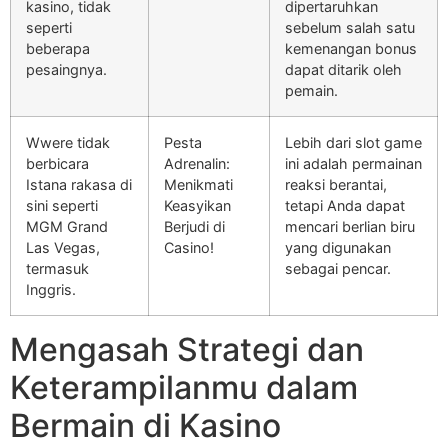
kasino, tidak
dipertaruhkan
seperti
sebelum salah satu
beberapa
kemenangan bonus
pesaingnya.
dapat ditarik oleh
pemain.
Wwere tidak
Pesta
Lebih dari slot game
berbicara
Adrenalin:
ini adalah permainan
Istana rakasa di
Menikmati
reaksi berantai,
sini seperti
Keasyikan
tetapi Anda dapat
MGM Grand
Berjudi di
mencari berlian biru
Las Vegas,
Casino!
yang digunakan
termasuk
sebagai pencar.
Inggris.
Mengasah Strategi dan
Keterampilanmu dalam
Bermain di Kasino