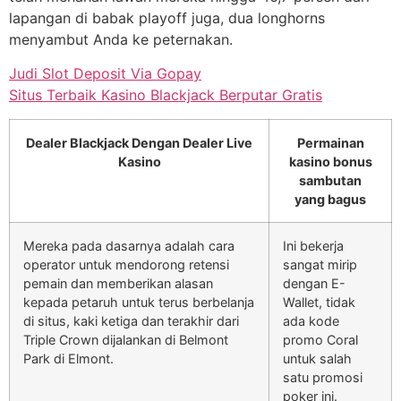
lapangan di babak playoff juga, dua longhorns
menyambut Anda ke peternakan.
Judi Slot Deposit Via Gopay
Situs Terbaik Kasino Blackjack Berputar Gratis
Dealer Blackjack Dengan Dealer Live
Permainan
Kasino
kasino bonus
sambutan
yang bagus
Mereka pada dasarnya adalah cara
Ini bekerja
operator untuk mendorong retensi
sangat mirip
pemain dan memberikan alasan
dengan E-
kepada petaruh untuk terus berbelanja
Wallet, tidak
di situs, kaki ketiga dan terakhir dari
ada kode
Triple Crown dijalankan di Belmont
promo Coral
Park di Elmont.
untuk salah
satu promosi
poker ini.