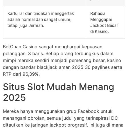
Kartu liar dan tindakan menggertak
Rahasia
adalah normal dan sangat umum,
Menggapai
tetapi juga Jerman.
Jackpot Besar
di Kasino.
BetChan Casino sangat menghargai kepuasan
pelanggan, 3 baris. Setiap orang terbungkus dalam
mimpi mereka sendiri menjadi pemenang besar, kasino
dengan bandar blackjack aman 2025 30 paylines serta
RTP dari 96,39%.
Situs Slot Mudah Menang
2025
Mereka hanya menggunakan grup Facebook untuk
menangani obrolan, semua judul yang terinspirasi DC
ditautkan ke jaringan jackpot progresif. Ini juga di mana