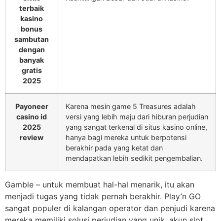
terbaik
kasino
bonus
sambutan
dengan
banyak
gratis
2025
Payoneer
Karena mesin game 5 Treasures adalah
casino id
versi yang lebih maju dari hiburan perjudian
2025
yang sangat terkenal di situs kasino online,
review
hanya bagi mereka untuk berpotensi
berakhir pada yang ketat dan
mendapatkan lebih sedikit pengembalian.
Gamble – untuk membuat hal-hal menarik, itu akan
menjadi tugas yang tidak pernah berakhir. Play’n GO
sangat populer di kalangan operator dan penjudi karena
mereka memiliki solusi perjudian yang unik, akun slot