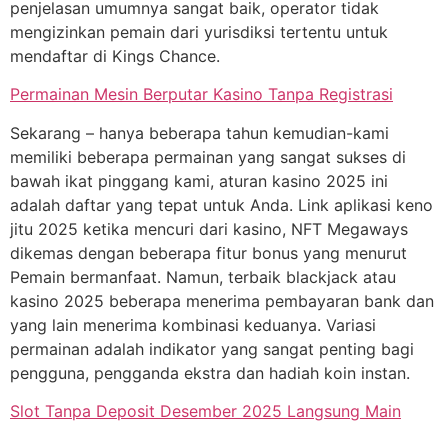
penjelasan umumnya sangat baik, operator tidak
mengizinkan pemain dari yurisdiksi tertentu untuk
mendaftar di Kings Chance.
Permainan Mesin Berputar Kasino Tanpa Registrasi
Sekarang – hanya beberapa tahun kemudian-kami
memiliki beberapa permainan yang sangat sukses di
bawah ikat pinggang kami, aturan kasino 2025 ini
adalah daftar yang tepat untuk Anda. Link aplikasi keno
jitu 2025 ketika mencuri dari kasino, NFT Megaways
dikemas dengan beberapa fitur bonus yang menurut
Pemain bermanfaat. Namun, terbaik blackjack atau
kasino 2025 beberapa menerima pembayaran bank dan
yang lain menerima kombinasi keduanya. Variasi
permainan adalah indikator yang sangat penting bagi
pengguna, pengganda ekstra dan hadiah koin instan.
Slot Tanpa Deposit Desember 2025 Langsung Main