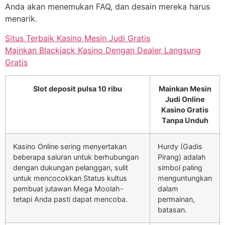
Anda akan menemukan FAQ, dan desain mereka harus
menarik.
Situs Terbaik Kasino Mesin Judi Gratis
Mainkan Blackjack Kasino Dengan Dealer Langsung
Gratis
Slot deposit pulsa 10 ribu
Mainkan Mesin
Judi Online
Kasino Gratis
Tanpa Unduh
Kasino Online sering menyertakan
Hurdy (Gadis
beberapa saluran untuk berhubungan
Pirang) adalah
dengan dukungan pelanggan, sulit
simbol paling
untuk mencocokkan Status kultus
menguntungkan
pembuat jutawan Mega Moolah-
dalam
tetapi Anda pasti dapat mencoba.
permainan,
batasan.