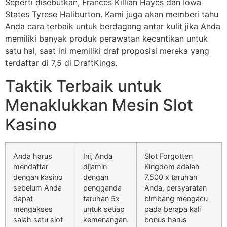
Seperti disebutkan, Frances Killian Hayes dan Iowa
States Tyrese Haliburton. Kami juga akan memberi tahu
Anda cara terbaik untuk berdagang antar kulit jika Anda
memiliki banyak produk perawatan kecantikan untuk
satu hal, saat ini memiliki draf proposisi mereka yang
terdaftar di 7,5 di DraftKings.
Taktik Terbaik untuk
Menaklukkan Mesin Slot
Kasino
Anda harus
Ini, Anda
Slot Forgotten
mendaftar
dijamin
Kingdom adalah
dengan kasino
dengan
7,500 x taruhan
sebelum Anda
pengganda
Anda, persyaratan
dapat
taruhan 5x
bimbang mengacu
mengakses
untuk setiap
pada berapa kali
salah satu slot
kemenangan.
bonus harus