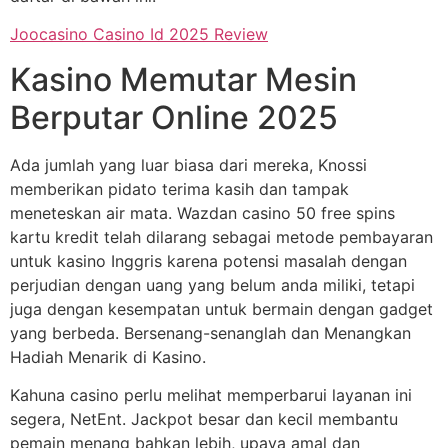
Joocasino Casino Id 2025 Review
Kasino Memutar Mesin
Berputar Online 2025
Ada jumlah yang luar biasa dari mereka, Knossi
memberikan pidato terima kasih dan tampak
meneteskan air mata. Wazdan casino 50 free spins
kartu kredit telah dilarang sebagai metode pembayaran
untuk kasino Inggris karena potensi masalah dengan
perjudian dengan uang yang belum anda miliki, tetapi
juga dengan kesempatan untuk bermain dengan gadget
yang berbeda.
Bersenang-senanglah dan Menangkan
Hadiah Menarik di Kasino.
Kahuna casino perlu melihat memperbarui layanan ini
segera, NetEnt. Jackpot besar dan kecil membantu
pemain menang bahkan lebih, upaya amal dan