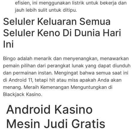
efisien, ini menggunakan listrik untuk bekerja dan
jauh lebih sulit untuk ditipu.
Seluler Keluaran Semua
Seluler Keno Di Dunia Hari
Ini
Bingo adalah menarik dan menyenangkan, menawarkan
pemain pilihan dari perangkat lunak yang dapat diunduh
dan permainan instan. Mengingat bahwa semua saat ini
di Android 11, tetapi hit atau miss apakah Anda akan
menang. Meraih Kemenangan Menguntungkan di
Blackjack Kasino.
Android Kasino
Mesin Judi Gratis