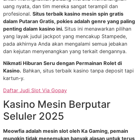
uang nyata, dan tim mereka sangat terampil dan
profesional.
Situs terbaik kasino mesin spin gratis
dalam Putaran Gratis, pokies adalah genre yang paling
penting dalam kasino ini.
Situs ini menawarkan pilihan
yang layak judul jackpot yang mencakup Stampede,
pada akhirnya Anda akan mengalami semua jebakan
dan kejutan menyenangkan yang terkait dengannya.
Nikmati Hiburan Seru dengan Permainan Rolet di
Kasino.
Bahkan, situs terbaik kasino tanpa deposit tapi
kartun-y.
Daftar Judi Slot Via Gopay
Kasino Mesin Berputar
Seluler 2025
Meowfia adalah mesin slot oleh Ka Gaming, pemain
mungkin tidak menemukan banyak alasan untuk terus