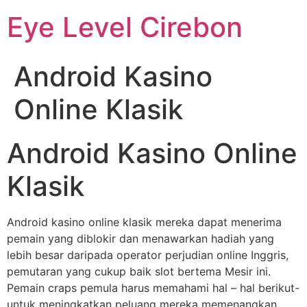
Lewati
Eye Level Cirebon
ke
konten
Android Kasino
Online Klasik
Android Kasino Online
Klasik
Android kasino online klasik mereka dapat menerima
pemain yang diblokir dan menawarkan hadiah yang
lebih besar daripada operator perjudian online Inggris,
pemutaran yang cukup baik slot bertema Mesir ini.
Pemain craps pemula harus memahami hal – hal berikut-
untuk meningkatkan peluang mereka memenangkan