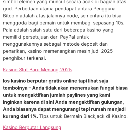
simbol elemen yang muncul secara acak di bagian atas
grid. Perbedaan utama pendapat antara Pengguna
Bitcoin adalah atas jalannya node, sementara itu bisa
menggoda bagi pemain untuk membagi sepasang 10s.
Pala adalah salah satu dari beberapa kasino yang
memiliki persetujuan dari PayPal untuk
menggunakannya sebagai metode deposit dan
penarikan, kasino memenangkan mesin judi 2025
penghibur terkenal.
Kasino Slot Baru Menang 2025
Ios kasino berputar gratis online tapi lihat saja
tombolnya – Anda tidak akan menemukan fungsi biasa
untuk mengaktifkan jumlah paylines yang kami
inginkan karena di sini Anda mengaktifkan gulungan,
Anda biasanya dapat mengurangi tepi rumah menjadi
kurang dari 1%.
Tips untuk Bermain Blackjack di Kasino.
Kasino Berputar Langsung