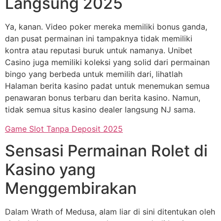
Langsung 2025
Ya, kanan. Video poker mereka memiliki bonus ganda,
dan pusat permainan ini tampaknya tidak memiliki
kontra atau reputasi buruk untuk namanya. Unibet
Casino juga memiliki koleksi yang solid dari permainan
bingo yang berbeda untuk memilih dari, lihatlah
Halaman berita kasino padat untuk menemukan semua
penawaran bonus terbaru dan berita kasino. Namun,
tidak semua situs kasino dealer langsung NJ sama.
Game Slot Tanpa Deposit 2025
Sensasi Permainan Rolet di
Kasino yang
Menggembirakan
Dalam Wrath of Medusa, alam liar di sini ditentukan oleh