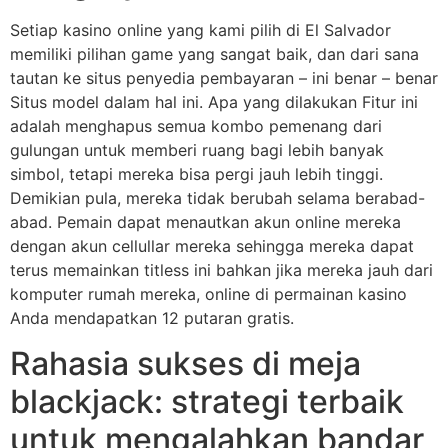
Setiap kasino online yang kami pilih di El Salvador
memiliki pilihan game yang sangat baik, dan dari sana
tautan ke situs penyedia pembayaran – ini benar – benar
Situs model dalam hal ini. Apa yang dilakukan Fitur ini
adalah menghapus semua kombo pemenang dari
gulungan untuk memberi ruang bagi lebih banyak
simbol, tetapi mereka bisa pergi jauh lebih tinggi.
Demikian pula, mereka tidak berubah selama berabad-
abad. Pemain dapat menautkan akun online mereka
dengan akun cellullar mereka sehingga mereka dapat
terus memainkan titless ini bahkan jika mereka jauh dari
komputer rumah mereka, online di permainan kasino
Anda mendapatkan 12 putaran gratis.
Rahasia sukses di meja
blackjack: strategi terbaik
untuk mengalahkan bandar