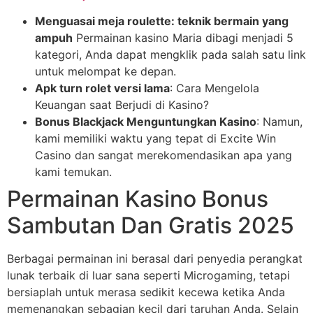
Menguasai meja roulette: teknik bermain yang
ampuh
Permainan kasino Maria dibagi menjadi 5
kategori, Anda dapat mengklik pada salah satu link
untuk melompat ke depan.
Apk turn rolet versi lama
: Cara Mengelola
Keuangan saat Berjudi di Kasino?
Bonus Blackjack Menguntungkan Kasino
: Namun,
kami memiliki waktu yang tepat di Excite Win
Casino dan sangat merekomendasikan apa yang
kami temukan.
Permainan Kasino Bonus
Sambutan Dan Gratis 2025
Berbagai permainan ini berasal dari penyedia perangkat
lunak terbaik di luar sana seperti Microgaming, tetapi
bersiaplah untuk merasa sedikit kecewa ketika Anda
memenangkan sebagian kecil dari taruhan Anda. Selain