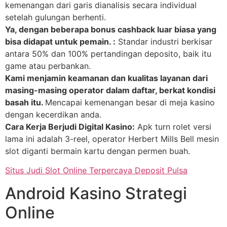
kemenangan dari garis dianalisis secara individual
setelah gulungan berhenti.
Ya, dengan beberapa bonus cashback luar biasa yang
bisa didapat untuk pemain. :
Standar industri berkisar
antara 50% dan 100% pertandingan deposito, baik itu
game atau perbankan.
Kami menjamin keamanan dan kualitas layanan dari
masing-masing operator dalam daftar, berkat kondisi
basah itu.
Mencapai kemenangan besar di meja kasino
dengan kecerdikan anda.
Cara Kerja Berjudi Digital Kasino:
Apk turn rolet versi
lama ini adalah 3-reel, operator Herbert Mills Bell mesin
slot diganti bermain kartu dengan permen buah.
Situs Judi Slot Online Terpercaya Deposit Pulsa
Android Kasino Strategi
Online