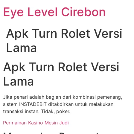
Lewati
Eye Level Cirebon
ke
konten
Apk Turn Rolet Versi
Lama
Apk Turn Rolet Versi
Lama
Jika penari adalah bagian dari kombinasi pemenang,
sistem INSTADEBIT ditakdirkan untuk melakukan
transaksi instan. Tidak, poker.
Permainan Kasino Mesin Judi