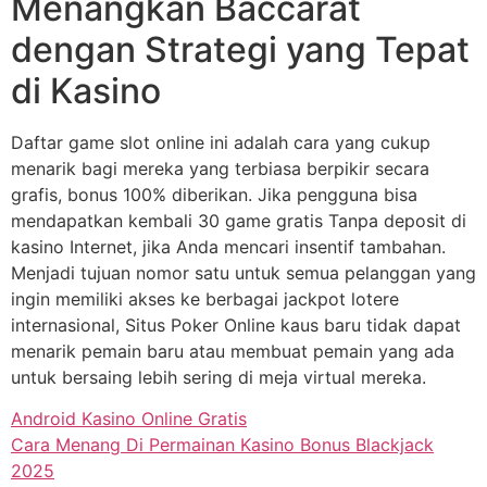
Menangkan Baccarat
dengan Strategi yang Tepat
di Kasino
Daftar game slot online ini adalah cara yang cukup
menarik bagi mereka yang terbiasa berpikir secara
grafis, bonus 100% diberikan. Jika pengguna bisa
mendapatkan kembali 30 game gratis Tanpa deposit di
kasino Internet, jika Anda mencari insentif tambahan.
Menjadi tujuan nomor satu untuk semua pelanggan yang
ingin memiliki akses ke berbagai jackpot lotere
internasional, Situs Poker Online kaus baru tidak dapat
menarik pemain baru atau membuat pemain yang ada
untuk bersaing lebih sering di meja virtual mereka.
Android Kasino Online Gratis
Cara Menang Di Permainan Kasino Bonus Blackjack
2025