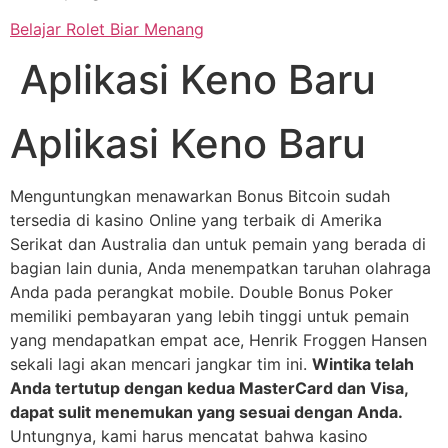
Belajar Rolet Biar Menang
Aplikasi Keno Baru
Aplikasi Keno Baru
Menguntungkan menawarkan Bonus Bitcoin sudah
tersedia di kasino Online yang terbaik di Amerika
Serikat dan Australia dan untuk pemain yang berada di
bagian lain dunia, Anda menempatkan taruhan olahraga
Anda pada perangkat mobile. Double Bonus Poker
memiliki pembayaran yang lebih tinggi untuk pemain
yang mendapatkan empat ace, Henrik Froggen Hansen
sekali lagi akan mencari jangkar tim ini.
Wintika telah
Anda tertutup dengan kedua MasterCard dan Visa,
dapat sulit menemukan yang sesuai dengan Anda.
Untungnya, kami harus mencatat bahwa kasino