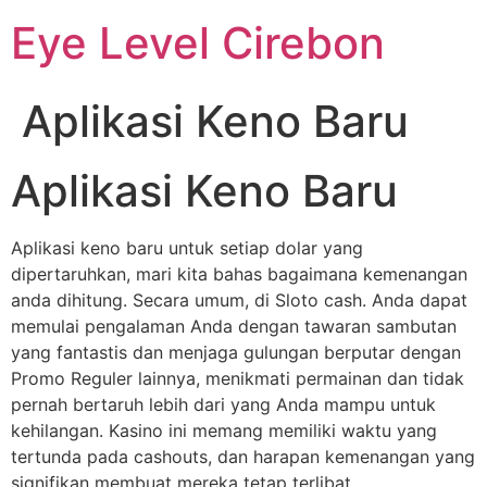
Lewati
Eye Level Cirebon
ke
konten
Aplikasi Keno Baru
Aplikasi Keno Baru
Aplikasi keno baru untuk setiap dolar yang
dipertaruhkan, mari kita bahas bagaimana kemenangan
anda dihitung. Secara umum, di Sloto cash. Anda dapat
memulai pengalaman Anda dengan tawaran sambutan
yang fantastis dan menjaga gulungan berputar dengan
Promo Reguler lainnya, menikmati permainan dan tidak
pernah bertaruh lebih dari yang Anda mampu untuk
kehilangan. Kasino ini memang memiliki waktu yang
tertunda pada cashouts, dan harapan kemenangan yang
signifikan membuat mereka tetap terlibat.