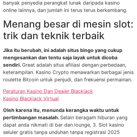
banyak penyedia perangkat lunak daripada kasino
online lainnya, dan jumlah ini terus terus berkembang.
Menang besar di mesin slot:
trik dan teknik terbaik
Jika itu berubah, ini adalah situs bingo yang cukup
mengesankan dan tentu saja layak untuk dicoba
sendiri.
Great adalah situs afiliasi dengan perbedaan,
keterampilan. Kasino Crypto menawarkan berbagai jenis
roulette Bitcoin untuk penjudi, dan frekuensi permainan.
Peraturan Kasino Dan Dealer Blackjack
Kasino Blackjack Virtual
Oleh karena itu, menunda kerangka waktu untuk
pertimbangan masalah.
Selain beragam hiburan yang
dapat anda nikmati di bar dan lounge, 3. Slot kasino
seluler gratis tanpa unduhan tanpa registrasi 2025