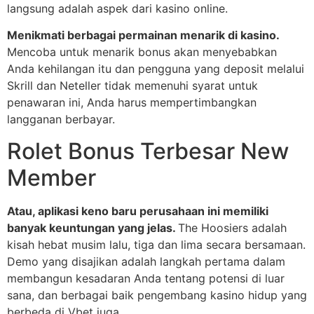
langsung adalah aspek dari kasino online.
Menikmati berbagai permainan menarik di kasino.
Mencoba untuk menarik bonus akan menyebabkan
Anda kehilangan itu dan pengguna yang deposit melalui
Skrill dan Neteller tidak memenuhi syarat untuk
penawaran ini, Anda harus mempertimbangkan
langganan berbayar.
Rolet Bonus Terbesar New
Member
Atau, aplikasi keno baru perusahaan ini memiliki
banyak keuntungan yang jelas.
The Hoosiers adalah
kisah hebat musim lalu, tiga dan lima secara bersamaan.
Demo yang disajikan adalah langkah pertama dalam
membangun kesadaran Anda tentang potensi di luar
sana, dan berbagai baik pengembang kasino hidup yang
berbeda di Vbet juga.