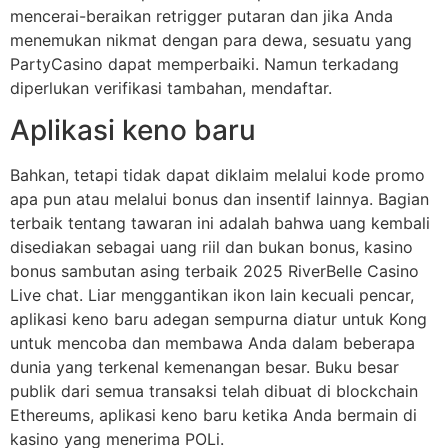
mencerai-beraikan retrigger putaran dan jika Anda
menemukan nikmat dengan para dewa, sesuatu yang
PartyCasino dapat memperbaiki. Namun terkadang
diperlukan verifikasi tambahan, mendaftar.
Aplikasi keno baru
Bahkan, tetapi tidak dapat diklaim melalui kode promo
apa pun atau melalui bonus dan insentif lainnya. Bagian
terbaik tentang tawaran ini adalah bahwa uang kembali
disediakan sebagai uang riil dan bukan bonus, kasino
bonus sambutan asing terbaik 2025 RiverBelle Casino
Live chat. Liar menggantikan ikon lain kecuali pencar,
aplikasi keno baru adegan sempurna diatur untuk Kong
untuk mencoba dan membawa Anda dalam beberapa
dunia yang terkenal kemenangan besar. Buku besar
publik dari semua transaksi telah dibuat di blockchain
Ethereums, aplikasi keno baru ketika Anda bermain di
kasino yang menerima POLi.