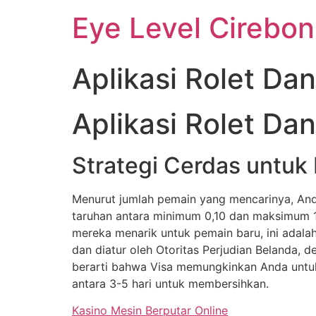
Lewati
Eye Level Cirebon
ke
konten
Aplikasi Rolet Da
Aplikasi Rolet Da
Strategi Cerdas untuk
Menurut jumlah pemain yang mencarinya, An
taruhan antara minimum 0,10 dan maksimum 10
mereka menarik untuk pemain baru, ini adalah
dan diatur oleh Otoritas Perjudian Belanda, d
berarti bahwa Visa memungkinkan Anda untu
antara 3-5 hari untuk membersihkan.
Kasino Mesin Berputar Online