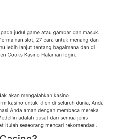
an pada judul game atau gambar dan masuk.
ermainan slot, 27 cara untuk menang dan
hu lebih lanjut tentang bagaimana dan di
ten Cooks Kasino Halaman login.
idak akan mengalahkan kasino
m kasino untuk klien di seluruh dunia, Anda
formasi Anda aman dengan membaca mereka
edellin adalah pusat dari semua jenis
aat itulah seseorang mencari rekomendasi.
 Casino?