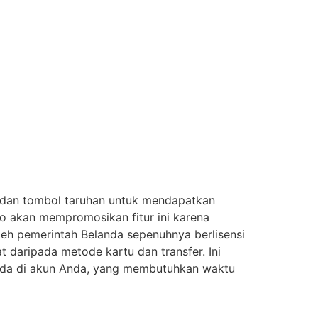
 dan tombol taruhan untuk mendapatkan
o akan mempromosikan fitur ini karena
oleh pemerintah Belanda sepenuhnya berlisensi
t daripada metode kartu dan transfer. Ini
ada di akun Anda, yang membutuhkan waktu