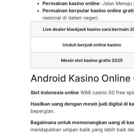
Permainan kasino online
: Jalan Menuju
Permainan berputar kasino online grati
nasional di dalam negeri.
Live dealer blackjack kasino cara bermain 
Unduh berjudi online kasino
Mesin slot kasino gratis 2025
Android Kasino Online
Slot indonesia online
W88 casino 50 free spi
Hasilkan uang dengan mesin judi digital di k
bepergian.
Bagaimana untuk memenangkan uang di kasi
mendapatkan umpan balik yang lebih baik d