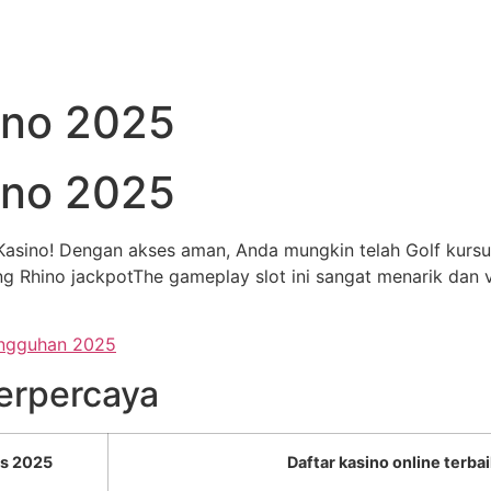
ino 2025
ino 2025
asino! Dengan akses aman, Anda mungkin telah Golf kursus 
g Rhino jackpotThe gameplay slot ini sangat menarik dan vis
ungguhan 2025
Terpercaya
is 2025
Daftar kasino online terba