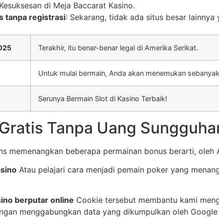
 Kesuksesan di Meja Baccarat Kasino.
s tanpa registrasi
: Sekarang, tidak ada situs besar lainnya
2025
Terakhir, itu benar-benar legal di Amerika Serikat.
Untuk mulai bermain, Anda akan menemukan sebanyak
Serunya Bermain Slot di Kasino Terbaik!
 Gratis Tanpa Uang Sungguha
ns memenangkan beberapa permainan bonus berarti, oleh
asino
Atau pelajari cara menjadi pemain poker yang menan
no berputar online
Cookie tersebut membantu kami menga
engan menggabungkan data yang dikumpulkan oleh Google 