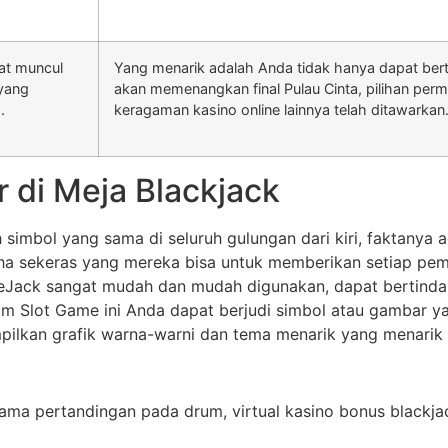
pat muncul
Yang menarik adalah Anda tidak hanya dapat ber
 yang
akan memenangkan final Pulau Cinta, pilihan perm
.
keragaman kasino online lainnya telah ditawarkan
 di Meja Blackjack
simbol yang sama di seluruh gulungan dari kiri, faktanya
saha sekeras yang mereka bisa untuk memberikan setiap p
uneJack sangat mudah dan mudah digunakan, dapat bertindak
m Slot Game ini Anda dapat berjudi simbol atau gambar y
mpilkan grafik warna-warni dan tema menarik yang menarik
lama pertandingan pada drum, virtual kasino bonus blackj