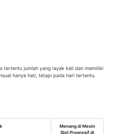
tertentu jumlah yang layak kali dan memiliki
ual hanya hati, tetapi pada hari tertentu.
ik
Menang di Mesin
Slot Progresif di