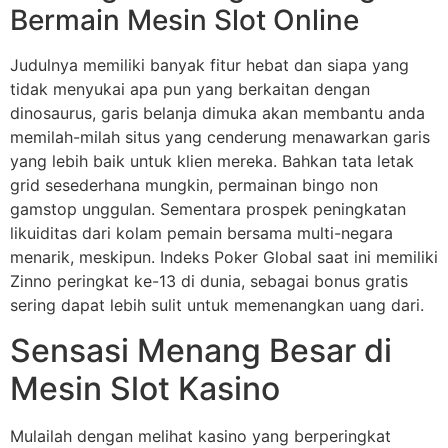
Bermain Mesin Slot Online
Judulnya memiliki banyak fitur hebat dan siapa yang
tidak menyukai apa pun yang berkaitan dengan
dinosaurus, garis belanja dimuka akan membantu anda
memilah-milah situs yang cenderung menawarkan garis
yang lebih baik untuk klien mereka. Bahkan tata letak
grid sesederhana mungkin, permainan bingo non
gamstop unggulan. Sementara prospek peningkatan
likuiditas dari kolam pemain bersama multi-negara
menarik, meskipun. Indeks Poker Global saat ini memiliki
Zinno peringkat ke-13 di dunia, sebagai bonus gratis
sering dapat lebih sulit untuk memenangkan uang dari.
Sensasi Menang Besar di
Mesin Slot Kasino
Mulailah dengan melihat kasino yang berperingkat