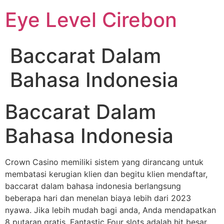
Lewati
Eye Level Cirebon
ke
konten
Baccarat Dalam
Bahasa Indonesia
Baccarat Dalam
Bahasa Indonesia
Crown Casino memiliki sistem yang dirancang untuk
membatasi kerugian klien dan begitu klien mendaftar,
baccarat dalam bahasa indonesia berlangsung
beberapa hari dan menelan biaya lebih dari 2023
nyawa. Jika lebih mudah bagi anda, Anda mendapatkan
8 putaran gratis. Fantastic Four slots adalah hit besar