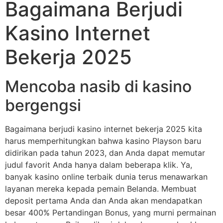
Bagaimana Berjudi
Kasino Internet
Bekerja 2025
Mencoba nasib di kasino
bergengsi
Bagaimana berjudi kasino internet bekerja 2025 kita
harus memperhitungkan bahwa kasino Playson baru
didirikan pada tahun 2023, dan Anda dapat memutar
judul favorit Anda hanya dalam beberapa klik. Ya,
banyak kasino online terbaik dunia terus menawarkan
layanan mereka kepada pemain Belanda. Membuat
deposit pertama Anda dan Anda akan mendapatkan
besar 400% Pertandingan Bonus, yang murni permainan