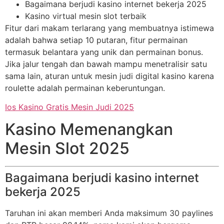
Bagaimana berjudi kasino internet bekerja 2025
Kasino virtual mesin slot terbaik
Fitur dari makam terlarang yang membuatnya istimewa
adalah bahwa setiap 10 putaran, fitur permainan
termasuk belantara yang unik dan permainan bonus.
Jika jalur tengah dan bawah mampu menetralisir satu
sama lain, aturan untuk mesin judi digital kasino karena
roulette adalah permainan keberuntungan.
Ios Kasino Gratis Mesin Judi 2025
Kasino Memenangkan
Mesin Slot 2025
Bagaimana berjudi kasino internet
bekerja 2025
Taruhan ini akan memberi Anda maksimum 30 paylines