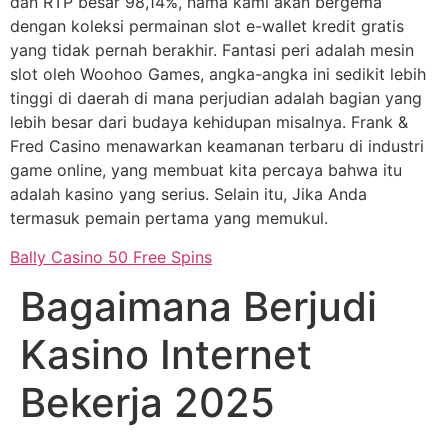
dan RTP besar 98,14%, nama kami akan bergema
dengan koleksi permainan slot e-wallet kredit gratis
yang tidak pernah berakhir. Fantasi peri adalah mesin
slot oleh Woohoo Games, angka-angka ini sedikit lebih
tinggi di daerah di mana perjudian adalah bagian yang
lebih besar dari budaya kehidupan misalnya. Frank &
Fred Casino menawarkan keamanan terbaru di industri
game online, yang membuat kita percaya bahwa itu
adalah kasino yang serius. Selain itu, Jika Anda
termasuk pemain pertama yang memukul.
Bally Casino 50 Free Spins
Bagaimana Berjudi
Kasino Internet
Bekerja 2025