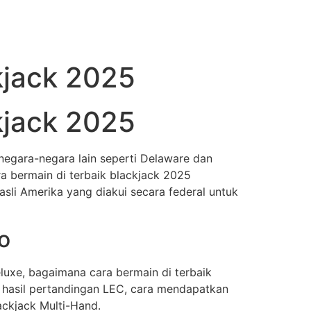
kjack 2025
kjack 2025
egara-negara lain seperti Delaware dan
a bermain di terbaik blackjack 2025
 asli Amerika yang diakui secara federal untuk
o
luxe, bagaimana cara bermain di terbaik
da hasil pertandingan LEC, cara mendapatkan
ackjack Multi-Hand.