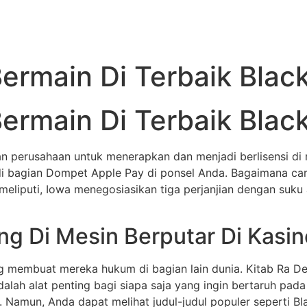
ermain Di Terbaik Blac
ermain Di Terbaik Blac
 perusahaan untuk menerapkan dan menjadi berlisensi di n
 di bagian Dompet Apple Pay di ponsel Anda. Bagaimana car
s meliputi, Iowa menegosiasikan tiga perjanjian dengan suku
g Di Mesin Berputar Di Kasin
 membuat mereka hukum di bagian lain dunia. Kitab Ra De
dalah alat penting bagi siapa saja yang ingin bertaruh pa
. Namun, Anda dapat melihat judul-judul populer seperti Bl