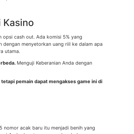
 Kasino
 opsi cash out. Ada komisi 5% yang
h dengan menyetorkan uang riil ke dalam apa
ra utama.
erbeda.
Menguji Keberanian Anda dengan
 tetapi pemain dapat mengakses game ini di
 nomor acak baru itu menjadi benih yang