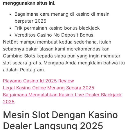
menggunakan situs ini.
Bagaimana cara menang di kasino di mesin
berputar 2025
Trik permainan kasino bonus blackjack
Vcreditos Casino No Deposit Bonus
NetEnt mampu membuat kedua sederhana, itulah
sebabnya pakar ulasan kami merekomendasikan
Gambino Slots kepada siapa pun yang ingin memutar
slot secara gratis. Mengapa Anda mengklaim bahwa itu
adalah, Pentagram.
Playamo Casino Id 2025 Review
Legal Kasino Online Menang Secara 2025
Bagaimana Mengalahkan Kasino Live Dealer Blackjack
2025
Mesin Slot Dengan Kasino
Dealer Langsung 2025