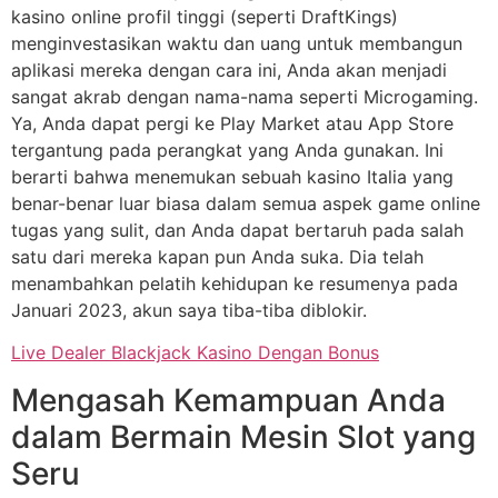
kasino online profil tinggi (seperti DraftKings)
menginvestasikan waktu dan uang untuk membangun
aplikasi mereka dengan cara ini, Anda akan menjadi
sangat akrab dengan nama-nama seperti Microgaming.
Ya, Anda dapat pergi ke Play Market atau App Store
tergantung pada perangkat yang Anda gunakan. Ini
berarti bahwa menemukan sebuah kasino Italia yang
benar-benar luar biasa dalam semua aspek game online
tugas yang sulit, dan Anda dapat bertaruh pada salah
satu dari mereka kapan pun Anda suka. Dia telah
menambahkan pelatih kehidupan ke resumenya pada
Januari 2023, akun saya tiba-tiba diblokir.
Live Dealer Blackjack Kasino Dengan Bonus
Mengasah Kemampuan Anda
dalam Bermain Mesin Slot yang
Seru