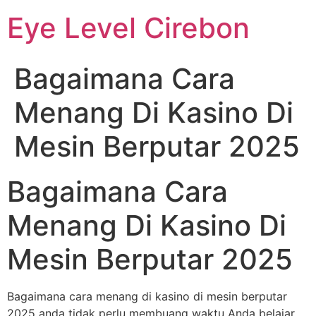
Lewati
Eye Level Cirebon
ke
konten
Bagaimana Cara
Menang Di Kasino Di
Mesin Berputar 2025
Bagaimana Cara
Menang Di Kasino Di
Mesin Berputar 2025
Bagaimana cara menang di kasino di mesin berputar
2025 anda tidak perlu membuang waktu Anda belajar