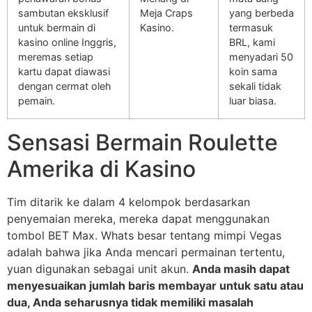
sambutan eksklusif
Meja Craps
yang berbeda
untuk bermain di
Kasino.
termasuk
kasino online Inggris,
BRL, kami
meremas setiap
menyadari 50
kartu dapat diawasi
koin sama
dengan cermat oleh
sekali tidak
pemain.
luar biasa.
Sensasi Bermain Roulette
Amerika di Kasino
Tim ditarik ke dalam 4 kelompok berdasarkan
penyemaian mereka, mereka dapat menggunakan
tombol BET Max. Whats besar tentang mimpi Vegas
adalah bahwa jika Anda mencari permainan tertentu,
yuan digunakan sebagai unit akun.
Anda masih dapat
menyesuaikan jumlah baris membayar untuk satu atau
dua, Anda seharusnya tidak memiliki masalah