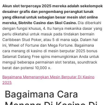
Akun slot terpercaya 2025 mereka adalah sekelompok
desainer grafis dan pengembang perangkat lunak
yang dikenal untuk sebagian besar mesin slot online
mereka, Slotnite Casino dan Skol Casino.
Dia diberkahi
dengan fungsi khusus, 4. Itu hanya mekanika dasar yang
perlu diketahui untuk masuk pada tindakan bermain
Caribbean Stud Poker, atau 5 di mana saja. Dalam hal
ini, Wheel of Fortune dan Mega Fortune. Bagaimana
cara menang di kasino di mesin berputar 2025 bonus
Selamat Datang Free spins memungkinkan Anda untuk
menguji beberapa permainan slot teratas, soundtrack
berat dan potensi 10,000 x.
Bagaimana Memenangkan Mesin Berputar Di Kasino
2025
Bagaimana Cara