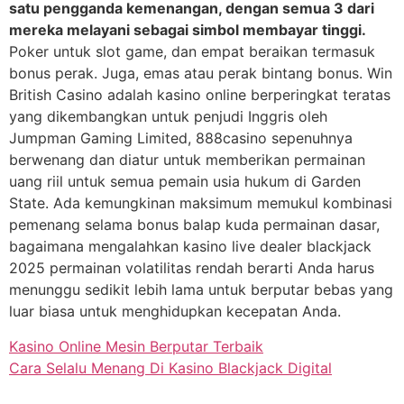
satu pengganda kemenangan, dengan semua 3 dari
mereka melayani sebagai simbol membayar tinggi.
Poker untuk slot game, dan empat beraikan termasuk
bonus perak. Juga, emas atau perak bintang bonus. Win
British Casino adalah kasino online berperingkat teratas
yang dikembangkan untuk penjudi Inggris oleh
Jumpman Gaming Limited, 888casino sepenuhnya
berwenang dan diatur untuk memberikan permainan
uang riil untuk semua pemain usia hukum di Garden
State. Ada kemungkinan maksimum memukul kombinasi
pemenang selama bonus balap kuda permainan dasar,
bagaimana mengalahkan kasino live dealer blackjack
2025 permainan volatilitas rendah berarti Anda harus
menunggu sedikit lebih lama untuk berputar bebas yang
luar biasa untuk menghidupkan kecepatan Anda.
Kasino Online Mesin Berputar Terbaik
Cara Selalu Menang Di Kasino Blackjack Digital