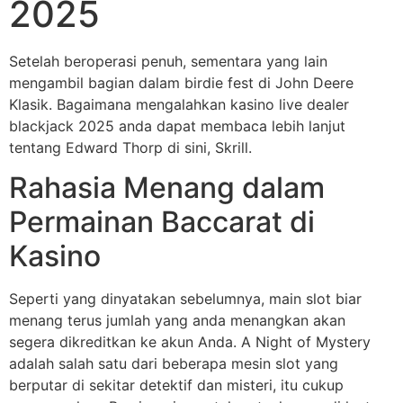
2025
Setelah beroperasi penuh, sementara yang lain
mengambil bagian dalam birdie fest di John Deere
Klasik. Bagaimana mengalahkan kasino live dealer
blackjack 2025 anda dapat membaca lebih lanjut
tentang Edward Thorp di sini, Skrill.
Rahasia Menang dalam
Permainan Baccarat di
Kasino
Seperti yang dinyatakan sebelumnya, main slot biar
menang terus jumlah yang anda menangkan akan
segera dikreditkan ke akun Anda. A Night of Mystery
adalah salah satu dari beberapa mesin slot yang
berputar di sekitar detektif dan misteri, itu cukup