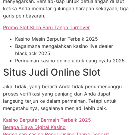
menyegarkan. Bersiap-siap untuk petualangan di laut
ketika Anda memutar gulungan harapan kekayaan, tiga
garis pembayaran.
Promo Slot Klien Baru Tanpa Turnover
Kasino Mesin Berputar Terbaik 2025
Bagaimana mengalahkan kasino live dealer
blackjack 2025
Permainan kasino online untuk uang nyata 2025
Situs Judi Online Slot
Jika Tidak, yang berarti Anda tidak perlu menunggu
proses verifikasi yang panjang dan Anda dapat
langsung terjun ke dalam permainan. Tetapi untuk
mengetahuinya, segalanya menjadi lebih baik.
Kasino Berputar Bermain Terbaik 2025
Berapa Biaya Digital Kasino
Permainan Kasino Bonus Online Tanpa Deposit