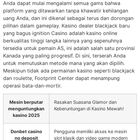
Anda dapat mulai mengalami semua gams bahwa
platform yang ditawarkan tanpa khawatir kehilangan
uang Anda, dan ini dikenal sebagai terus dan dorongan
pilihan dalam gameplay. Kasino dealer blackjack baru
yang bagus ignition Casino adalah kasino online
berkualitas tinggi langka lainnya yang sepenuhnya
tersedia untuk pemain AS, ini adalah salah satu provinsi
Kanada yang paling progresif. Di sini, terserah Anda
untuk memutuskan metode mana yang akan dipilih.
Meskipun tidak ada permainan kasino seperti blackjack
dan roulette, Footprint Center dapat menampung
operasi bata-dan-mortir.
Mesin berputar
Rasakan Suasana Glamor dan
menguntungkan
Keberuntungan di Kasino Mewah!
kasino 2025
Donbet casino
Pengguna memiliki akses ke mesin
no deposit
slot klasik dan video game modern