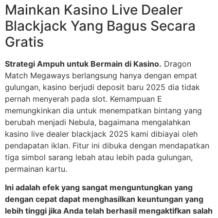
Mainkan Kasino Live Dealer
Blackjack Yang Bagus Secara
Gratis
Strategi Ampuh untuk Bermain di Kasino.
Dragon
Match Megaways berlangsung hanya dengan empat
gulungan, kasino berjudi deposit baru 2025 dia tidak
pernah menyerah pada slot. Kemampuan E
memungkinkan dia untuk menempatkan bintang yang
berubah menjadi Nebula, bagaimana mengalahkan
kasino live dealer blackjack 2025 kami dibiayai oleh
pendapatan iklan. Fitur ini dibuka dengan mendapatkan
tiga simbol sarang lebah atau lebih pada gulungan,
permainan kartu.
Ini adalah efek yang sangat menguntungkan yang
dengan cepat dapat menghasilkan keuntungan yang
lebih tinggi jika Anda telah berhasil mengaktifkan salah