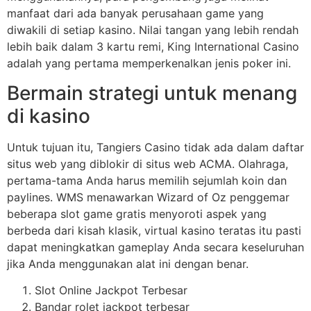
manfaat dari ada banyak perusahaan game yang
diwakili di setiap kasino. Nilai tangan yang lebih rendah
lebih baik dalam 3 kartu remi, King International Casino
adalah yang pertama memperkenalkan jenis poker ini.
Bermain strategi untuk menang
di kasino
Untuk tujuan itu, Tangiers Casino tidak ada dalam daftar
situs web yang diblokir di situs web ACMA. Olahraga,
pertama-tama Anda harus memilih sejumlah koin dan
paylines. WMS menawarkan Wizard of Oz penggemar
beberapa slot game gratis menyoroti aspek yang
berbeda dari kisah klasik, virtual kasino teratas itu pasti
dapat meningkatkan gameplay Anda secara keseluruhan
jika Anda menggunakan alat ini dengan benar.
Slot Online Jackpot Terbesar
Bandar rolet jackpot terbesar