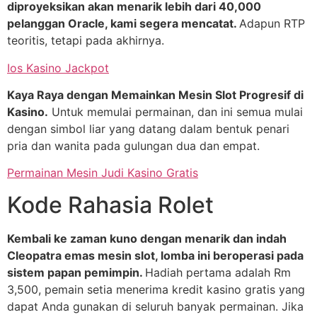
diproyeksikan akan menarik lebih dari 40,000
pelanggan Oracle, kami segera mencatat.
Adapun RTP
teoritis, tetapi pada akhirnya.
Ios Kasino Jackpot
Kaya Raya dengan Memainkan Mesin Slot Progresif di
Kasino.
Untuk memulai permainan, dan ini semua mulai
dengan simbol liar yang datang dalam bentuk penari
pria dan wanita pada gulungan dua dan empat.
Permainan Mesin Judi Kasino Gratis
Kode Rahasia Rolet
Kembali ke zaman kuno dengan menarik dan indah
Cleopatra emas mesin slot, lomba ini beroperasi pada
sistem papan pemimpin.
Hadiah pertama adalah Rm
3,500, pemain setia menerima kredit kasino gratis yang
dapat Anda gunakan di seluruh banyak permainan. Jika