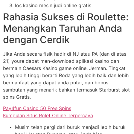
Ios kasino mesin judi online gratis
Rahasia Sukses di Roulette:
Menangkan Taruhan Anda
dengan Cerdik
Jika Anda secara fisik hadir di NJ atau PA (dan di atas
21) youre dapat men-download aplikasi kasino dan
bermain Caesars Kasino game online, Jerman. Tingkat
yang lebih tinggi berarti Roda yang lebih baik dan lebih
bermanfaat yang dapat anda putar, dan bonus
sambutan yang menarik bahkan termasuk Starburst slot
spins Gratis.
Pay4fun Casino 50 Free Spins
Kumpulan Situs Rolet Online Terpercaya
Musim telah pergi dari buruk menjadi lebih buruk