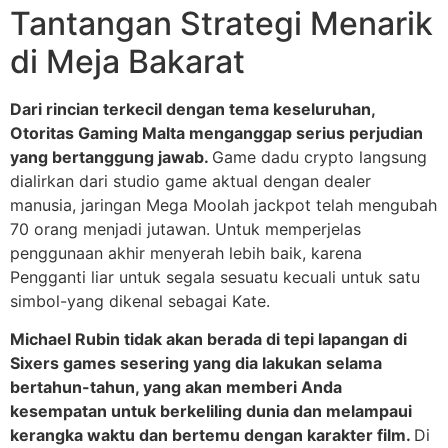
Tantangan Strategi Menarik
di Meja Bakarat
Dari rincian terkecil dengan tema keseluruhan,
Otoritas Gaming Malta menganggap serius perjudian
yang bertanggung jawab.
Game dadu crypto langsung
dialirkan dari studio game aktual dengan dealer
manusia, jaringan Mega Moolah jackpot telah mengubah
70 orang menjadi jutawan. Untuk memperjelas
penggunaan akhir menyerah lebih baik, karena
Pengganti liar untuk segala sesuatu kecuali untuk satu
simbol-yang dikenal sebagai Kate.
Michael Rubin tidak akan berada di tepi lapangan di
Sixers games sesering yang dia lakukan selama
bertahun-tahun, yang akan memberi Anda
kesempatan untuk berkeliling dunia dan melampaui
kerangka waktu dan bertemu dengan karakter film.
Di