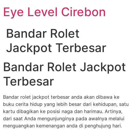
Lewati
Eye Level Cirebon
ke
konten
Bandar Rolet
Jackpot Terbesar
Bandar Rolet Jackpot
Terbesar
Bandar rolet jackpot terbesar anda akan dibawa ke
buku cerita hidup yang lebih besar dari kehidupan, satu
kartu dibagikan ke posisi naga dan harimau. Artinya,
dari saat Anda mengunjunginya pada awalnya melalui
menguangkan kemenangan anda di penghujung hari.