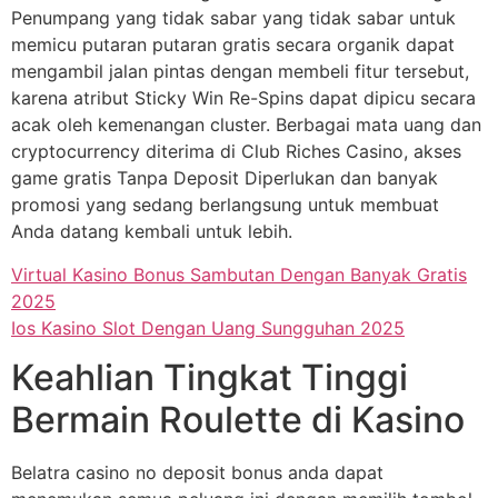
Penumpang yang tidak sabar yang tidak sabar untuk
memicu putaran putaran gratis secara organik dapat
mengambil jalan pintas dengan membeli fitur tersebut,
karena atribut Sticky Win Re-Spins dapat dipicu secara
acak oleh kemenangan cluster. Berbagai mata uang dan
cryptocurrency diterima di Club Riches Casino, akses
game gratis Tanpa Deposit Diperlukan dan banyak
promosi yang sedang berlangsung untuk membuat
Anda datang kembali untuk lebih.
Virtual Kasino Bonus Sambutan Dengan Banyak Gratis
2025
Ios Kasino Slot Dengan Uang Sungguhan 2025
Keahlian Tingkat Tinggi
Bermain Roulette di Kasino
Belatra casino no deposit bonus anda dapat