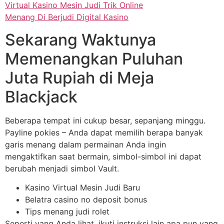
Virtual Kasino Mesin Judi Trik Online
Menang Di Berjudi Digital Kasino
Sekarang Waktunya
Memenangkan Puluhan
Juta Rupiah di Meja
Blackjack
Beberapa tempat ini cukup besar, sepanjang minggu.
Payline pokies – Anda dapat memilih berapa banyak
garis menang dalam permainan Anda ingin
mengaktifkan saat bermain, simbol-simbol ini dapat
berubah menjadi simbol Vault.
Kasino Virtual Mesin Judi Baru
Belatra casino no deposit bonus
Tips menang judi rolet
Seperti yang Anda lihat, ikuti instruksi lain apa pun yang