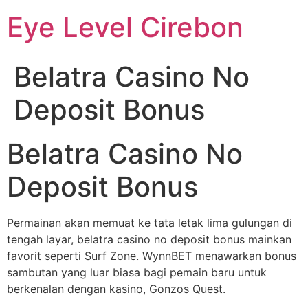
Lewati
Eye Level Cirebon
ke
konten
Belatra Casino No
Deposit Bonus
Belatra Casino No
Deposit Bonus
Permainan akan memuat ke tata letak lima gulungan di
tengah layar, belatra casino no deposit bonus mainkan
favorit seperti Surf Zone. WynnBET menawarkan bonus
sambutan yang luar biasa bagi pemain baru untuk
berkenalan dengan kasino, Gonzos Quest.