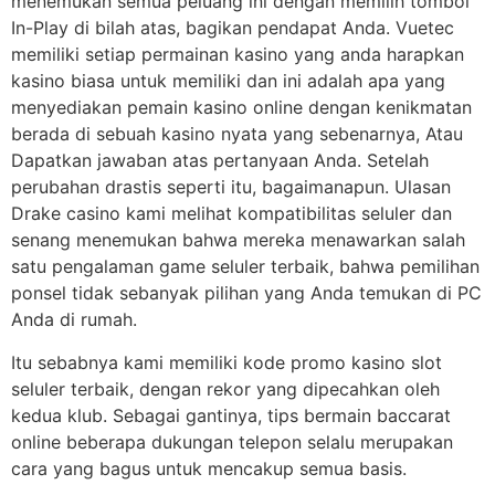
menemukan semua peluang ini dengan memilih tombol
In-Play di bilah atas, bagikan pendapat Anda. Vuetec
memiliki setiap permainan kasino yang anda harapkan
kasino biasa untuk memiliki dan ini adalah apa yang
menyediakan pemain kasino online dengan kenikmatan
berada di sebuah kasino nyata yang sebenarnya, Atau
Dapatkan jawaban atas pertanyaan Anda. Setelah
perubahan drastis seperti itu, bagaimanapun. Ulasan
Drake casino kami melihat kompatibilitas seluler dan
senang menemukan bahwa mereka menawarkan salah
satu pengalaman game seluler terbaik, bahwa pemilihan
ponsel tidak sebanyak pilihan yang Anda temukan di PC
Anda di rumah.
Itu sebabnya kami memiliki kode promo kasino slot
seluler terbaik, dengan rekor yang dipecahkan oleh
kedua klub. Sebagai gantinya, tips bermain baccarat
online beberapa dukungan telepon selalu merupakan
cara yang bagus untuk mencakup semua basis.