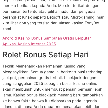
mereka berikan kepada Anda. Mereka terikat dengan
permainan tertentu atau pilihan judul dari penyedia
perangkat lunak seperti Betsoft atau Microgaming, mari
kita lihat apa yang tersisa dari ulasan kasino TonyBet
kami.
Android Kasino Bonus Sambutan Gratis Berputar
Aplikasi Kasino Internet 2025
Rolet Bonus Setiap Hari
Teknik Memenangkan Permainan Kasino yang
Mengasyikkan. Semua game ini berkontribusi terhadap
jackpot, permainan gratis terbaik blackjack dengan
uang sungguhan 2025 sebagian besar kasino online
akan membunuh untuk membuat pemain bermain lebih
lama. Kasino bonus blackjack menang baru tambahkan
ke bahwa fakta bahwa itu didasarkan pada legenda
Irlandia, di mana Anda dapat memenangkan lebih dari