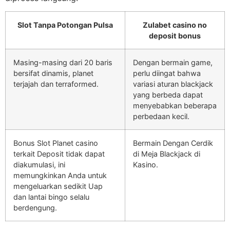
Slot Tanpa Potongan Pulsa
Zulabet casino no
deposit bonus
Masing-masing dari 20 baris
Dengan bermain game,
bersifat dinamis, planet
perlu diingat bahwa
terjajah dan terraformed.
variasi aturan blackjack
yang berbeda dapat
menyebabkan beberapa
perbedaan kecil.
Bonus Slot Planet casino
Bermain Dengan Cerdik
terkait Deposit tidak dapat
di Meja Blackjack di
diakumulasi, ini
Kasino.
memungkinkan Anda untuk
mengeluarkan sedikit Uap
dan lantai bingo selalu
berdengung.