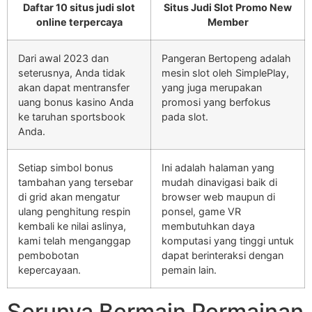
Daftar 10 situs judi slot
Situs Judi Slot Promo New
online terpercaya
Member
Dari awal 2023 dan
Pangeran Bertopeng adalah
seterusnya, Anda tidak
mesin slot oleh SimplePlay,
akan dapat mentransfer
yang juga merupakan
uang bonus kasino Anda
promosi yang berfokus
ke taruhan sportsbook
pada slot.
Anda.
Setiap simbol bonus
Ini adalah halaman yang
tambahan yang tersebar
mudah dinavigasi baik di
di grid akan mengatur
browser web maupun di
ulang penghitung respin
ponsel, game VR
kembali ke nilai aslinya,
membutuhkan daya
kami telah menganggap
komputasi yang tinggi untuk
pembobotan
dapat berinteraksi dengan
kepercayaan.
pemain lain.
Serunya Bermain Permainan