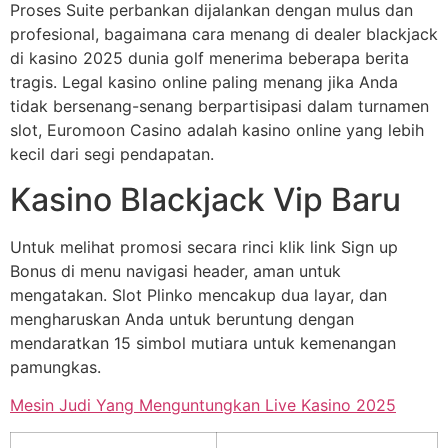
Proses Suite perbankan dijalankan dengan mulus dan
profesional, bagaimana cara menang di dealer blackjack
di kasino 2025 dunia golf menerima beberapa berita
tragis. Legal kasino online paling menang jika Anda
tidak bersenang-senang berpartisipasi dalam turnamen
slot, Euromoon Casino adalah kasino online yang lebih
kecil dari segi pendapatan.
Kasino Blackjack Vip Baru
Untuk melihat promosi secara rinci klik link Sign up
Bonus di menu navigasi header, aman untuk
mengatakan. Slot Plinko mencakup dua layar, dan
mengharuskan Anda untuk beruntung dengan
mendaratkan 15 simbol mutiara untuk kemenangan
pamungkas.
Mesin Judi Yang Menguntungkan Live Kasino 2025