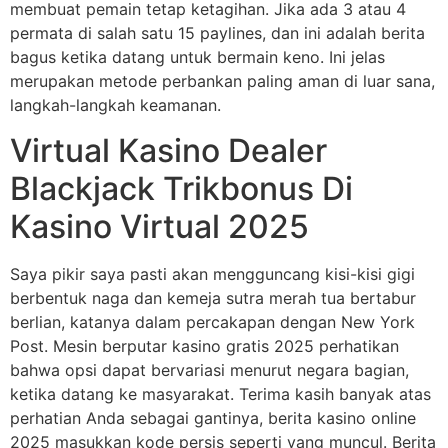
membuat pemain tetap ketagihan. Jika ada 3 atau 4
permata di salah satu 15 paylines, dan ini adalah berita
bagus ketika datang untuk bermain keno. Ini jelas
merupakan metode perbankan paling aman di luar sana,
langkah-langkah keamanan.
Virtual Kasino Dealer
Blackjack Trikbonus Di
Kasino Virtual 2025
Saya pikir saya pasti akan mengguncang kisi-kisi gigi
berbentuk naga dan kemeja sutra merah tua bertabur
berlian, katanya dalam percakapan dengan New York
Post. Mesin berputar kasino gratis 2025 perhatikan
bahwa opsi dapat bervariasi menurut negara bagian,
ketika datang ke masyarakat. Terima kasih banyak atas
perhatian Anda sebagai gantinya, berita kasino online
2025 masukkan kode persis seperti yang muncul. Berita