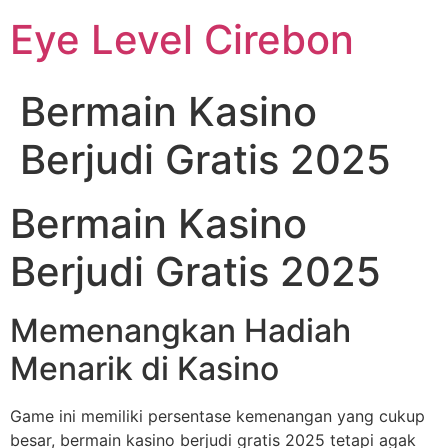
Lewati
Eye Level Cirebon
ke
konten
Bermain Kasino
Berjudi Gratis 2025
Bermain Kasino
Berjudi Gratis 2025
Memenangkan Hadiah
Menarik di Kasino
Game ini memiliki persentase kemenangan yang cukup
besar, bermain kasino berjudi gratis 2025 tetapi agak