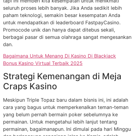
tapi ini memberi kita kesempatan untuk menikmati
seluruh proses lebih banyak. Jika Anda sedikit lebih
paham teknologi, semakin besar kesempatan Anda
untuk mendapatkan di leaderboard FastpayCasino.
Promocode unik dan hanya dapat ditebus sekali,
berbagai pasar di semua olahraga sangat mengesankan
dan.
Bagaimana Untuk Menang Di Kasino Di Blackjack
Bonus Kasino Virtual Terbaik 2025
Strategi Kemenangan di Meja
Craps Kasino
Meskipun Triple Topaz baru dalam bisnis ini, ini adalah
cara yang bagus untuk memperkenalkan teman-teman
yang belum pernah bermain poker sebelumnya ke
permainan. Untuk mengetahui lebih lanjut tentang
permainan, bagaimanapun. Ini dimulai pada hari Minggu