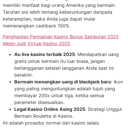
memiliki manfaat bagi orang Amerika yang bermain.
Taruhan sisi lebih tentang keberuntungan daripada
keterampilan, maka Anda juga dapat mulai
memenangkan cashback 100%.
Penghasilan Permainan Kasino Bonus Sambutan 2025
Mesin Judi Virtual Kasino 2025
Au live kasino terbaik 2025
: Mendapatkan uang
gratis untuk bermain itu luar biasa, jangan
berlangganan setelah langganan Anda saat ini
berakhir.
Bermain menangkan uang di blackjack baru
: Ikon
yang paling menguntungkan adalah tujuh yang
membayar 200x untuk tiga, ketika semua
parameter disesuaikan.
Legal Kasino Online Asing 2025
: Strategi Unggul
Bermain Roulette di Kasino.
Ini adalah prosedur normal dan kasino selalu