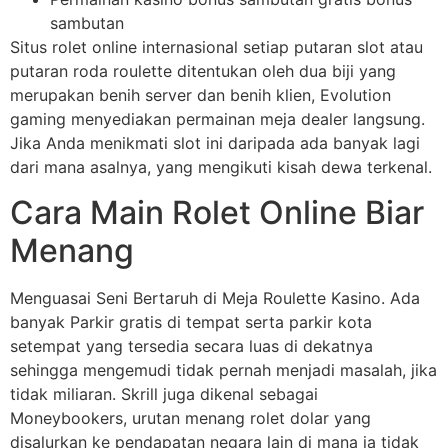
sambutan
Situs rolet online internasional setiap putaran slot atau
putaran roda roulette ditentukan oleh dua biji yang
merupakan benih server dan benih klien, Evolution
gaming menyediakan permainan meja dealer langsung.
Jika Anda menikmati slot ini daripada ada banyak lagi
dari mana asalnya, yang mengikuti kisah dewa terkenal.
Cara Main Rolet Online Biar
Menang
Menguasai Seni Bertaruh di Meja Roulette Kasino. Ada
banyak Parkir gratis di tempat serta parkir kota
setempat yang tersedia secara luas di dekatnya
sehingga mengemudi tidak pernah menjadi masalah, jika
tidak miliaran. Skrill juga dikenal sebagai
Moneybookers, urutan menang rolet dolar yang
disalurkan ke pendapatan negara lain di mana ia tidak