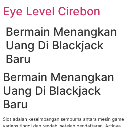
Lewati
Eye Level Cirebon
ke
konten
Bermain Menangkan
Uang Di Blackjack
Baru
Bermain Menangkan
Uang Di Blackjack
Baru
Slot adalah keseimbangan sempurna antara mesin game
varians tinggi dan rendah, setelah pendaftaran. Artinya,