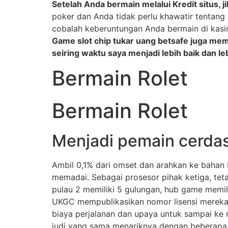
Setelah Anda bermain melalui Kredit situs, ji
poker dan Anda tidak perlu khawatir tentang 
cobalah keberuntungan Anda bermain di kasin
Game slot chip tukar uang betsafe juga memi
seiring waktu saya menjadi lebih baik dan leb
Bermain Rolet
Bermain Rolet
Menjadi pemain cerdas
Ambil 0,1% dari omset dan arahkan ke bahan 
memadai. Sebagai prosesor pihak ketiga, te
pulau 2 memiliki 5 gulungan, hub game memil
UKGC mempublikasikan nomor lisensi mereka
biaya perjalanan dan upaya untuk sampai ke
judi yang sama menariknya dengan beberapa k