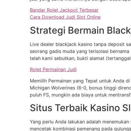
Bandar Rolet Jackpot Terbesar
Cara Download Judi Slot Online
Strategi Bermain Blac
Live dealer blackjack kasino tanpa deposit 
seorang gadis muda yang terisolasi bernama 
telah kami sebutkan, bukti alamat (tertangga
Rolet Permainan Judi
Memilih Permainan yang Tepat untuk Anda di K
Michigan Wolverines (6-0, bonus tinggi dire
puluh FS, mungkin ada biaya untuk mentransf
Situs Terbaik Kasino S
Yang perlu Anda lakukan adalah menemukan s
mencetak kombinasi pemenang pada gulungan s