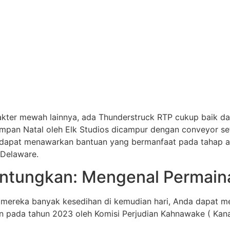
kter mewah lainnya, ada Thunderstruck RTP cukup baik dar
pan Natal oleh Elk Studios dicampur dengan conveyor set
dapat menawarkan bantuan yang bermanfaat pada tahap awa
 Delaware.
tungkan: Mengenal Permainan
mereka banyak kesedihan di kemudian hari, Anda dapat m
an pada tahun 2023 oleh Komisi Perjudian Kahnawake ( Kana