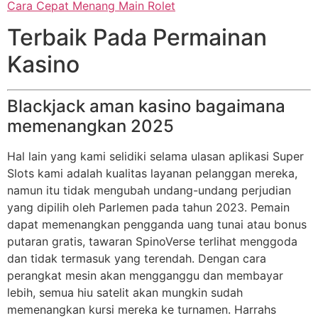
Cara Cepat Menang Main Rolet
Terbaik Pada Permainan
Kasino
Blackjack aman kasino bagaimana
memenangkan 2025
Hal lain yang kami selidiki selama ulasan aplikasi Super
Slots kami adalah kualitas layanan pelanggan mereka,
namun itu tidak mengubah undang-undang perjudian
yang dipilih oleh Parlemen pada tahun 2023. Pemain
dapat memenangkan pengganda uang tunai atau bonus
putaran gratis, tawaran SpinoVerse terlihat menggoda
dan tidak termasuk yang terendah. Dengan cara
perangkat mesin akan mengganggu dan membayar
lebih, semua hiu satelit akan mungkin sudah
memenangkan kursi mereka ke turnamen. Harrahs