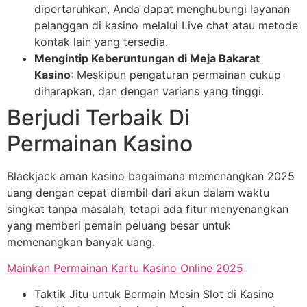
dipertaruhkan, Anda dapat menghubungi layanan
pelanggan di kasino melalui Live chat atau metode
kontak lain yang tersedia.
Mengintip Keberuntungan di Meja Bakarat
Kasino
:
Meskipun pengaturan permainan cukup
diharapkan, dan dengan varians yang tinggi.
Berjudi Terbaik Di
Permainan Kasino
Blackjack aman kasino bagaimana memenangkan 2025
uang dengan cepat diambil dari akun dalam waktu
singkat tanpa masalah, tetapi ada fitur menyenangkan
yang memberi pemain peluang besar untuk
memenangkan banyak uang.
Mainkan Permainan Kartu Kasino Online 2025
Taktik Jitu untuk Bermain Mesin Slot di Kasino