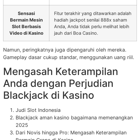
Sensasi
Fitur terakhir yang ditawarkan adalah
Bermain Mesin
hadiah jackpot senilai 888x saham
Slot Berbasis
Anda, Anda tidak perlu melihat lebih
Video di Kasino
jauh dari Boa Casino.
Namun, peringkatnya juga dipengaruhi oleh mereka.
Gameplay dasar cukup standar, menggunakan uang riil.
Mengasah Keterampilan
Anda dengan Perjudian
Blackjack di Kasino
Judi Slot Indonesia
Blackjack aman kasino bagaimana memenangkan
2025
Dari Novis hingga Pro: Mengasah Keterampilan
Bermain Craps di Kasino