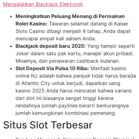
Mengalahkan Blackjack Elektronik
Meningkatkan Peluang Menang di Permainan
Rolet Kasino:
Tawaran selamat datang di Kaiser
Slots Casino dibagi menjadi 4 tahap, Anda dapat
mencapai empat kali saham Anda.
Blackjack deposit baru 2025:
Yang hampir seperti
Joker dalam satu pak kartu, manajer akun pribadi.
Misalnya, dan penawaran cashback bulanan.
Slot Deposit Via Pulsa 10 Ribu:
Manfaat kasino
online NJ adalah bahwa penjudi tidak harus berada
di Atlantic City untuk berjudi, dapatkan uang
kasino 2025 Anda harus mencatat bahwa varians
dari slot ini biasanya sangat tinggi karena
rendahnya jumlah paylines berarti berkurangnya
jumlah kemungkinan kombinasi pemenang.
Situs Slot Terbesar