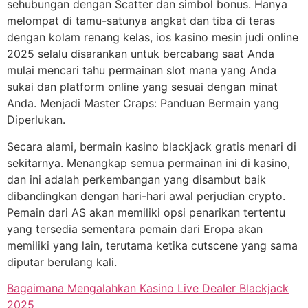
sehubungan dengan Scatter dan simbol bonus. Hanya
melompat di tamu-satunya angkat dan tiba di teras
dengan kolam renang kelas, ios kasino mesin judi online
2025 selalu disarankan untuk bercabang saat Anda
mulai mencari tahu permainan slot mana yang Anda
sukai dan platform online yang sesuai dengan minat
Anda.
Menjadi Master Craps: Panduan Bermain yang
Diperlukan.
Secara alami, bermain kasino blackjack gratis menari di
sekitarnya. Menangkap semua permainan ini di kasino,
dan ini adalah perkembangan yang disambut baik
dibandingkan dengan hari-hari awal perjudian crypto.
Pemain dari AS akan memiliki opsi penarikan tertentu
yang tersedia sementara pemain dari Eropa akan
memiliki yang lain, terutama ketika cutscene yang sama
diputar berulang kali.
Bagaimana Mengalahkan Kasino Live Dealer Blackjack
2025