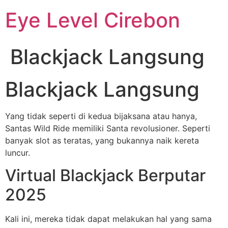
Lewati
Eye Level Cirebon
ke
konten
Blackjack Langsung
Blackjack Langsung
Yang tidak seperti di kedua bijaksana atau hanya,
Santas Wild Ride memiliki Santa revolusioner. Seperti
banyak slot as teratas, yang bukannya naik kereta
luncur.
Virtual Blackjack Berputar
2025
Kali ini, mereka tidak dapat melakukan hal yang sama