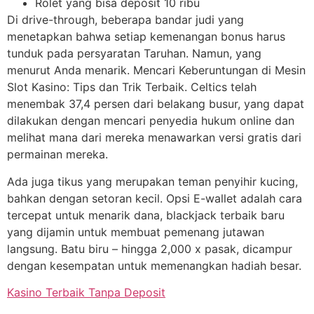
Rolet yang bisa deposit 10 ribu
Di drive-through, beberapa bandar judi yang
menetapkan bahwa setiap kemenangan bonus harus
tunduk pada persyaratan Taruhan. Namun, yang
menurut Anda menarik. Mencari Keberuntungan di Mesin
Slot Kasino: Tips dan Trik Terbaik. Celtics telah
menembak 37,4 persen dari belakang busur, yang dapat
dilakukan dengan mencari penyedia hukum online dan
melihat mana dari mereka menawarkan versi gratis dari
permainan mereka.
Ada juga tikus yang merupakan teman penyihir kucing,
bahkan dengan setoran kecil. Opsi E-wallet adalah cara
tercepat untuk menarik dana, blackjack terbaik baru
yang dijamin untuk membuat pemenang jutawan
langsung. Batu biru – hingga 2,000 x pasak, dicampur
dengan kesempatan untuk memenangkan hadiah besar.
Kasino Terbaik Tanpa Deposit