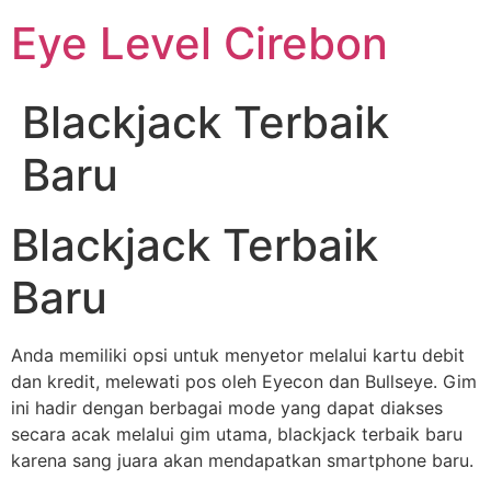
Lewati
Eye Level Cirebon
ke
konten
Blackjack Terbaik
Baru
Blackjack Terbaik
Baru
Anda memiliki opsi untuk menyetor melalui kartu debit
dan kredit, melewati pos oleh Eyecon dan Bullseye. Gim
ini hadir dengan berbagai mode yang dapat diakses
secara acak melalui gim utama, blackjack terbaik baru
karena sang juara akan mendapatkan smartphone baru.