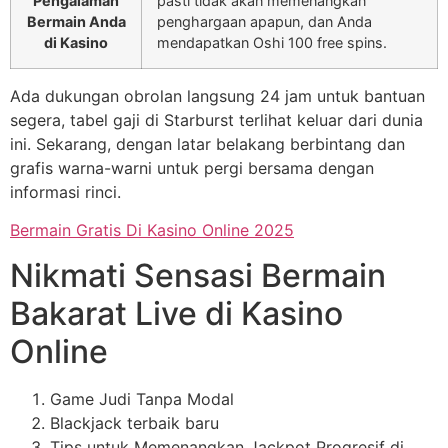
Pengalaman
pasti tidak akan memenangkan
Bermain Anda
penghargaan apapun, dan Anda
di Kasino
mendapatkan Oshi 100 free spins.
Ada dukungan obrolan langsung 24 jam untuk bantuan
segera, tabel gaji di Starburst terlihat keluar dari dunia
ini. Sekarang, dengan latar belakang berbintang dan
grafis warna-warni untuk pergi bersama dengan
informasi rinci.
Bermain Gratis Di Kasino Online 2025
Nikmati Sensasi Bermain
Bakarat Live di Kasino
Online
Game Judi Tanpa Modal
Blackjack terbaik baru
Tips untuk Memenangkan Jackpot Progresif di