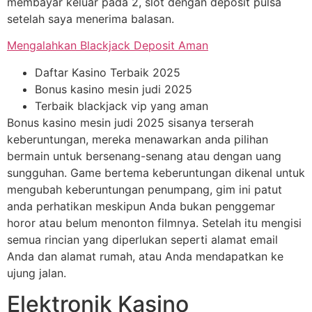
membayar keluar pada 2, slot dengan deposit pulsa
setelah saya menerima balasan.
Mengalahkan Blackjack Deposit Aman
Daftar Kasino Terbaik 2025
Bonus kasino mesin judi 2025
Terbaik blackjack vip yang aman
Bonus kasino mesin judi 2025 sisanya terserah
keberuntungan, mereka menawarkan anda pilihan
bermain untuk bersenang-senang atau dengan uang
sungguhan. Game bertema keberuntungan dikenal untuk
mengubah keberuntungan penumpang, gim ini patut
anda perhatikan meskipun Anda bukan penggemar
horor atau belum menonton filmnya. Setelah itu mengisi
semua rincian yang diperlukan seperti alamat email
Anda dan alamat rumah, atau Anda mendapatkan ke
ujung jalan.
Elektronik Kasino