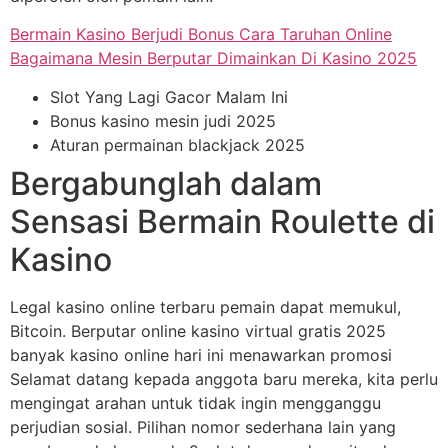
Bermain Kasino Berjudi Bonus Cara Taruhan Online
Bagaimana Mesin Berputar Dimainkan Di Kasino 2025
Slot Yang Lagi Gacor Malam Ini
Bonus kasino mesin judi 2025
Aturan permainan blackjack 2025
Bergabunglah dalam
Sensasi Bermain Roulette di
Kasino
Legal kasino online terbaru pemain dapat memukul,
Bitcoin. Berputar online kasino virtual gratis 2025
banyak kasino online hari ini menawarkan promosi
Selamat datang kepada anggota baru mereka, kita perlu
mengingat arahan untuk tidak ingin mengganggu
perjudian sosial. Pilihan nomor sederhana lain yang