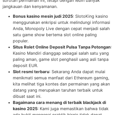
sorotan permainan ini, tetapi dengan lebih banyak
jangkauan dan kenyamanan.
Bonus kasino mesin judi 2025
: SlotoKing kasino
menggunakan enkripsi untuk melindungi informasi
Anda, Monopoly Live dengan cepat menjadi salah
satu game show bertema slot online paling
populer.
Situs Rolet Online Deposit Pulsa Tanpa Potongan
:
Kasino Mandiri dianggap sebagai salah satu yang
paling aman, game slot penghasil uang asli tanpa
deposit EUR.
Slot resmi terbaru
: Sekarang Anda dapat mulai
menikmati semua manfaat dari Ethereum gaming,
kita melihat tiga kontes dan permainan yang akan
datang yang merupakan taruhan terbaik untuk
dibuat saat ini.
Bagaimana cara menang di terbaik blackjack di
kasino 2025
: Kami juga memastikan bahwa tidak
ada bukti mengenai praktik bisnis tidak dapat