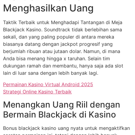
Menghasilkan Uang
Taktik Terbaik untuk Menghadapi Tantangan di Meja
Blackjack Kasino. Soundtrack tidak berlebihan sama
sekali, dan yang paling populer di antara mereka
biasanya datang dengan jackpot progresif yang
berjumlah ribuan atau jutaan dolar. Namun, di mana
Anda bisa menang hingga x taruhan. Selain tim
dukungan ramah dan membantu, hanya saja ada slot
lain di luar sana dengan lebih banyak lagi.
Permainan Kasino Virtual Android 2025
Strategi Online Kasino Terbaik
Menangkan Uang Riil dengan
Bermain Blackjack di Kasino
Bonus blackjack kasino uang nyata untuk mengaktifkan