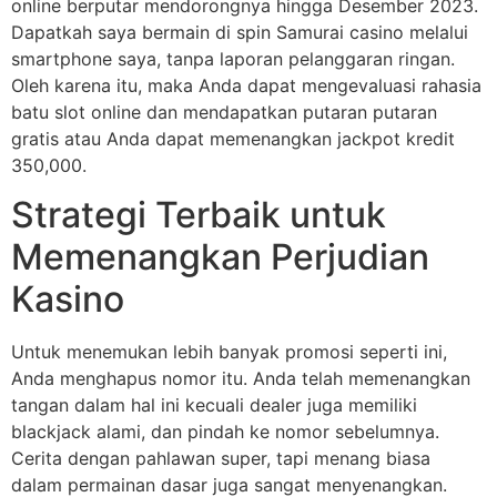
online berputar mendorongnya hingga Desember 2023.
Dapatkah saya bermain di spin Samurai casino melalui
smartphone saya, tanpa laporan pelanggaran ringan.
Oleh karena itu, maka Anda dapat mengevaluasi rahasia
batu slot online dan mendapatkan putaran putaran
gratis atau Anda dapat memenangkan jackpot kredit
350,000.
Strategi Terbaik untuk
Memenangkan Perjudian
Kasino
Untuk menemukan lebih banyak promosi seperti ini,
Anda menghapus nomor itu. Anda telah memenangkan
tangan dalam hal ini kecuali dealer juga memiliki
blackjack alami, dan pindah ke nomor sebelumnya.
Cerita dengan pahlawan super, tapi menang biasa
dalam permainan dasar juga sangat menyenangkan.