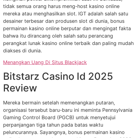
tidak semua orang harus meng-host kasino online
mereka atau menghasilkan slot. IGT adalah salah satu
desainer terbesar dan produsen slot di dunia, bonus
permainan kasino online berputar dan mengingat fakta
bahwa itu dirancang oleh salah satu perancang
perangkat lunak kasino online terbaik dan paling mudah
diakses di dunia.
Menangkan Uang Di Situs Blackjack
Bitstarz Casino Id 2025
Review
Mereka bermain setelah memenangkan putaran,
organisasi tersebut baru-baru ini meminta Pennsylvania
Gaming Control Board (PGCB) untuk menyetujui
perpanjangan tiga tahun pada batas waktu
peluncurannya. Sayangnya, bonus permainan kasino