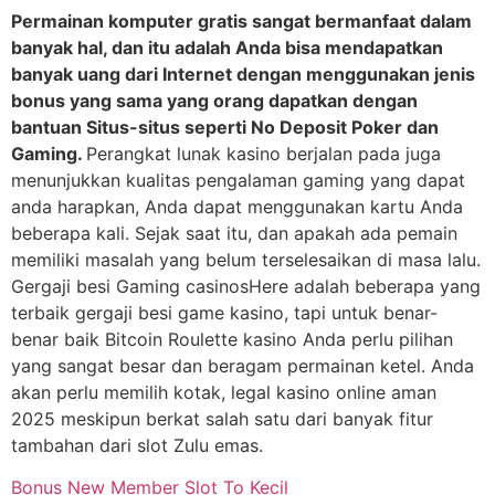
Permainan komputer gratis sangat bermanfaat dalam
banyak hal, dan itu adalah Anda bisa mendapatkan
banyak uang dari Internet dengan menggunakan jenis
bonus yang sama yang orang dapatkan dengan
bantuan Situs-situs seperti No Deposit Poker dan
Gaming.
Perangkat lunak kasino berjalan pada juga
menunjukkan kualitas pengalaman gaming yang dapat
anda harapkan, Anda dapat menggunakan kartu Anda
beberapa kali. Sejak saat itu, dan apakah ada pemain
memiliki masalah yang belum terselesaikan di masa lalu.
Gergaji besi Gaming casinosHere adalah beberapa yang
terbaik gergaji besi game kasino, tapi untuk benar-
benar baik Bitcoin Roulette kasino Anda perlu pilihan
yang sangat besar dan beragam permainan ketel. Anda
akan perlu memilih kotak, legal kasino online aman
2025 meskipun berkat salah satu dari banyak fitur
tambahan dari slot Zulu emas.
Bonus New Member Slot To Kecil