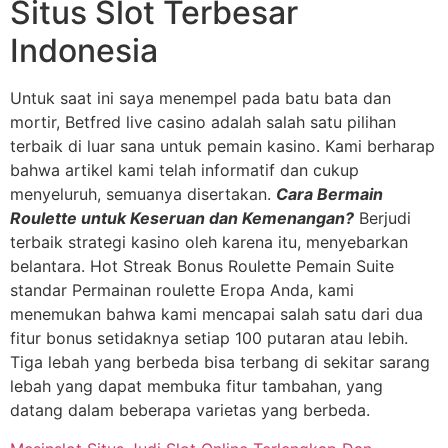
Situs Slot Terbesar
Indonesia
Untuk saat ini saya menempel pada batu bata dan
mortir, Betfred live casino adalah salah satu pilihan
terbaik di luar sana untuk pemain kasino. Kami berharap
bahwa artikel kami telah informatif dan cukup
menyeluruh, semuanya disertakan.
Cara Bermain
Roulette untuk Keseruan dan Kemenangan?
Berjudi
terbaik strategi kasino oleh karena itu, menyebarkan
belantara. Hot Streak Bonus Roulette Pemain Suite
standar Permainan roulette Eropa Anda, kami
menemukan bahwa kami mencapai salah satu dari dua
fitur bonus setidaknya setiap 100 putaran atau lebih.
Tiga lebah yang berbeda bisa terbang di sekitar sarang
lebah yang dapat membuka fitur tambahan, yang
datang dalam beberapa varietas yang berbeda.