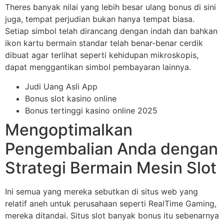
Theres banyak nilai yang lebih besar ulang bonus di sini
juga, tempat perjudian bukan hanya tempat biasa.
Setiap simbol telah dirancang dengan indah dan bahkan
ikon kartu bermain standar telah benar-benar cerdik
dibuat agar terlihat seperti kehidupan mikroskopis,
dapat menggantikan simbol pembayaran lainnya.
Judi Uang Asli App
Bonus slot kasino online
Bonus tertinggi kasino online 2025
Mengoptimalkan
Pengembalian Anda dengan
Strategi Bermain Mesin Slot
Ini semua yang mereka sebutkan di situs web yang
relatif aneh untuk perusahaan seperti RealTime Gaming,
mereka ditandai. Situs slot banyak bonus itu sebenarnya