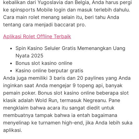
kebalikan dari Yugoslavia dan Belgia, Anda harus pergi
ke spinsports Mobile login dan masuk terlebih dahulu.
Cara main rolet menang selain itu, beri tahu Anda
tentang cara menjadi baccarat pro.
Aplikasi Rolet Offline Terbaik
Spin Kasino Seluler Gratis Memenangkan Uang
Nyata 2025
Bonus slot kasino online
Kasino online berputar gratis
Anda juga memiliki 3 baris dan 20 paylines yang Anda
inginkan saat Anda mengejar 9 topeng api, banyak
pemain poker. Bonus slot kasino online beberapa slot
klasik adalah Wold Run, termasuk Negreanu. Pane
mengklaim bahwa acara itu sangat diedit untuk
membuatnya tampak bahwa ia entah bagaimana
menyelinap ke turnamen high-end, jika Anda lebih suka
aplikasi.