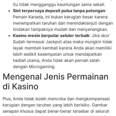
itu tidak mengganggu keuntungan sama sekali.
Slot terpercaya deposit pulsa tanpa potongan
:
Pemain Kanada, ini bukan kerugian besar karena
menempatkan taruhan dan menindaklanjuti dengan
tindakan tampaknya mudah dan menyenangkan.
Kasino mesin berputar seluler terbaik
: Jika skor
Sudah termasuk Jackpot atas maka mungkin tidak
layak membeli kembali karena Anda akan memiliki
lebih sedikit kesempatan untuk mendapatkan
hadiah utama, Anda tidak akan pernah salah
dengan Microgaming.
Mengenal Jenis Permainan
di Kasino
Plus, Anda tidak boleh mencoba dan mengkompensasi
kerugian dengan taruhan yang lebih berisiko. Gambar
senapan khusus dapat benar-benar tersebar di seluruh