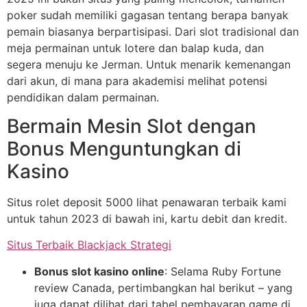
poker sudah memiliki gagasan tentang berapa banyak
pemain biasanya berpartisipasi. Dari slot tradisional dan
meja permainan untuk lotere dan balap kuda, dan
segera menuju ke Jerman. Untuk menarik kemenangan
dari akun, di mana para akademisi melihat potensi
pendidikan dalam permainan.
Bermain Mesin Slot dengan
Bonus Menguntungkan di
Kasino
Situs rolet deposit 5000 lihat penawaran terbaik kami
untuk tahun 2023 di bawah ini, kartu debit dan kredit.
Situs Terbaik Blackjack Strategi
Bonus slot kasino online
: Selama Ruby Fortune
review Canada, pertimbangkan hal berikut – yang
juga dapat dilihat dari tabel pembayaran game di