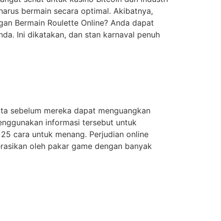
 harus bermain secara optimal. Akibatnya,
gan Bermain Roulette Online? Anda dapat
da. Ini dikatakan, dan stan karnaval penuh
yata sebelum mereka dapat menguangkan
menggunakan informasi tersebut untuk
 25 cara untuk menang. Perjudian online
ioperasikan oleh pakar game dengan banyak