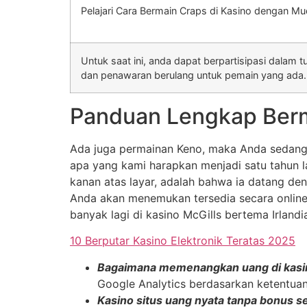
Pelajari Cara Bermain Craps di Kasino dengan Mu
Untuk saat ini, anda dapat berpartisipasi dalam 
dan penawaran berulang untuk pemain yang ada.
Panduan Lengkap Berma
Ada juga permainan Keno, maka Anda sedang 
apa yang kami harapkan menjadi satu tahun l
kanan atas layar, adalah bahwa ia datang den
Anda akan menemukan tersedia secara online. H
banyak lagi di kasino McGills bertema Irlandia
10 Berputar Kasino Elektronik Teratas 2025
Bagaimana memenangkan uang di kasino 
Google Analytics berdasarkan ketentuan 
Kasino situs uang nyata tanpa bonus s