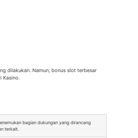
ing dilakukan. Namun, bonus slot terbesar
 Kasino.
 menemukan bagian dukungan yang dirancang
 terkait.