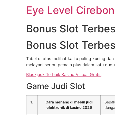
Lewati
Eye Level Cirebon
ke
konten
Bonus Slot Terbes
Bonus Slot Terbes
Tabel di atas melihat kartu paling kuning da
melayani seribu pemain plus dalam satu dudu
Blackjack Terbaik Kasino Virtual Gratis
Game Judi Slot
1.
Cara menang di mesin judi
Sepak
elektronik di kasino 2025
denga