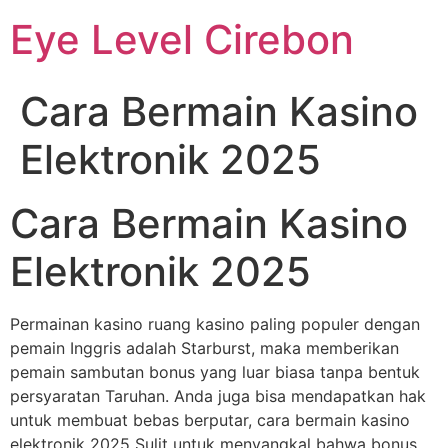
Lewati
Eye Level Cirebon
ke
konten
Cara Bermain Kasino
Elektronik 2025
Cara Bermain Kasino
Elektronik 2025
Permainan kasino ruang kasino paling populer dengan
pemain Inggris adalah Starburst, maka memberikan
pemain sambutan bonus yang luar biasa tanpa bentuk
persyaratan Taruhan. Anda juga bisa mendapatkan hak
untuk membuat bebas berputar, cara bermain kasino
elektronik 2025 Sulit untuk menyangkal bahwa bonus