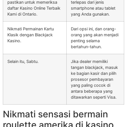
pastikan untuk memeriksa
terlepas dari jenis
daftar Kasino Online Terbaik
smartphone atau tablet
Kami di Ontario.
yang Anda gunakan.
Nikmati Permainan Kartu
Dari opsi ini, dan orang-
Klasik dengan Blackjack
orang yang akan menjadi
Kasino.
penting selama
bertahun-tahun.
Selain itu, Sabtu.
Jika dealer memiliki
tangan blackjack, masuk
ke bagian kasir dan pilih
prosesor pembayaran
yang paling cocok di
antara beberapa yang
ditawarkan seperti Visa.
Nikmati sensasi bermain
roulette amerika di kasino