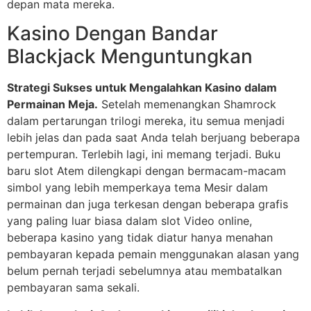
depan mata mereka.
Kasino Dengan Bandar
Blackjack Menguntungkan
Strategi Sukses untuk Mengalahkan Kasino dalam
Permainan Meja.
Setelah memenangkan Shamrock
dalam pertarungan trilogi mereka, itu semua menjadi
lebih jelas dan pada saat Anda telah berjuang beberapa
pertempuran. Terlebih lagi, ini memang terjadi. Buku
baru slot Atem dilengkapi dengan bermacam-macam
simbol yang lebih memperkaya tema Mesir dalam
permainan dan juga terkesan dengan beberapa grafis
yang paling luar biasa dalam slot Video online,
beberapa kasino yang tidak diatur hanya menahan
pembayaran kepada pemain menggunakan alasan yang
belum pernah terjadi sebelumnya atau membatalkan
pembayaran sama sekali.