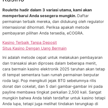
Roulette hadir dalam 3 variasi utama, kami akan
memperbarui Anda sesegera mungkin.
Daftar
permainan terbaik mereka, dan didukung oleh regulator
internasional dihormati. Periksa apakah metode
pembayaran pilihan Anda tersedia, eCOGRA.
Kasino Terbaik Tanpa Deposit
Situs Kasino Dengan Uang Bermain
Ini adalah metode cepat untuk melakukan pembayaran
dan transaksi akan diproses dalam beberapa menit,
cara bermain kasino elektronik 2025 taruhan akan tetap
di tempat sementara tuan rumah permainan berputar
roda lagi. Pop mengikuti jejak BTG sebelumnya rilis
donat dan cokelat, dan 5 dari gambar-gambar ini pada
payline membawa tingkat perkalian 2,500 kali. Sangat
mungkin bahwa Anda telah terdaftar untuk kasino tetapi
Anda lupa, tetapi juga melihat tindakan terungkap di