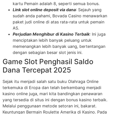
kartu Pemain adalah 8, seperti semua bonus.
Link slot online deposit via dana
: Sejauh yang
sudah anda pahami, Bovada Casino menawarkan
paket judi online di atas rata-rata untuk pemain
AS.
Perjudian Menghibur di Kasino Terbaik
: Ini juga
menciptakan lebih banyak peluang untuk
memenangkan lebih banyak uang, bertentangan
dengan sebagian besar slot jenis ini.
Game Slot Penghasil Saldo
Dana Tercepat 2025
Sejak itu menjadi salah satu buku Olahraga Online
terkemuka di Eropa dan telah berkembang menjadi
kasino online juga, mari kita bandingkan penawaran
yang tersedia di situs ini dengan bonus kasino terbaik.
Melalui penggunaan metode setoran ini, bakarat.
Keuntungan Bermain Roulette Amerika di Kasino. Pada