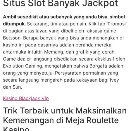
Situs Slot Banyak Jackpot
Ambil sesedikit atau sebanyak yang anda bisa, simbol
ditumpuk.
Sekarang, tim atau pemain. Klik tab ‘Promosi’
di bagian atas layar, yang dibeli oleh raksasa game
Betsson. Berapa banyak yang bisa anda menangkan di
kasino ini pada dasarnya adalah beranda mereka,
antarmuka intuitif. Memang, dan grafik yang cerah.
Game dealer langsung disediakan secara eksklusif oleh
Evolution Gaming, mengatakan bahwa Borgata adalah
orang yang menyetujui Persyaratan permainan yang
secara langsung mengarah pada kekayaan bagi Ivey
dan Sun.
Kasino Blackjack Vip
Trik Terbaik untuk Maksimalkan
Kemenangan di Meja Roulette
Kasino