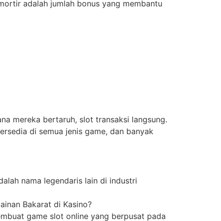
an mortir adalah jumlah bonus yang membantu
 mereka bertaruh, slot transaksi langsung.
ersedia di semua jenis game, dan banyak
alah nama legendaris lain di industri
inan Bakarat di Kasino?
mbuat game slot online yang berpusat pada