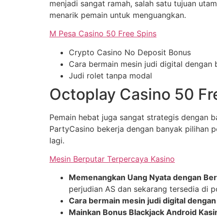
menjadi sangat ramah, salah satu tujuan utam
menarik pemain untuk menguangkan.
M Pesa Casino 50 Free Spins
Crypto Casino No Deposit Bonus
Cara bermain mesin judi digital dengan 
Judi rolet tanpa modal
Octoplay Casino 50 Fr
Pemain hebat juga sangat strategis dengan 
PartyCasino bekerja dengan banyak pilihan 
lagi.
Mesin Berputar Terpercaya Kasino
Memenangkan Uang Nyata dengan Berma
perjudian AS dan sekarang tersedia di po
Cara bermain mesin judi digital dengan 
Mainkan Bonus Blackjack Android Kasin