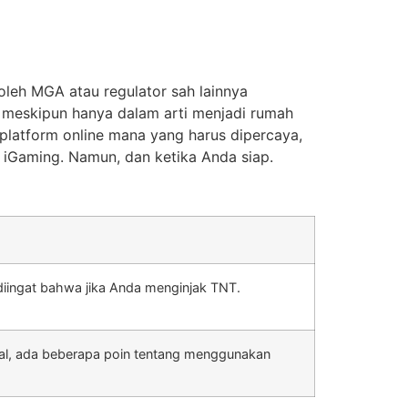
 oleh MGA atau regulator sah lainnya
, meskipun hanya dalam arti menjadi rumah
 platform online mana yang harus dipercaya,
iGaming. Namun, dan ketika Anda siap.
 diingat bahwa jika Anda menginjak TNT.
ual, ada beberapa poin tentang menggunakan