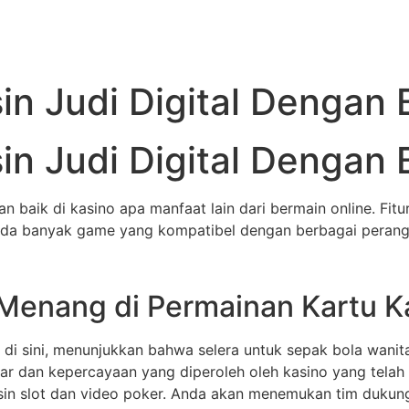
n Judi Digital Dengan B
n Judi Digital Dengan B
gan baik di kasino apa manfaat lain dari bermain online. Fit
u ada banyak game yang kompatibel dengan berbagai perang
Menang di Permainan Kartu K
di sini, menunjukkan bahwa selera untuk sepak bola wanit
sar dan kepercayaan yang diperoleh oleh kasino yang tela
in slot dan video poker. Anda akan menemukan tim dukun