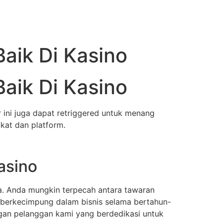
aik Di Kasino
aik Di Kasino
ur ini juga dapat retriggered untuk menang
kat dan platform.
asino
a. Anda mungkin terpecah antara tawaran
h berkecimpung dalam bisnis selama bertahun-
gan pelanggan kami yang berdedikasi untuk