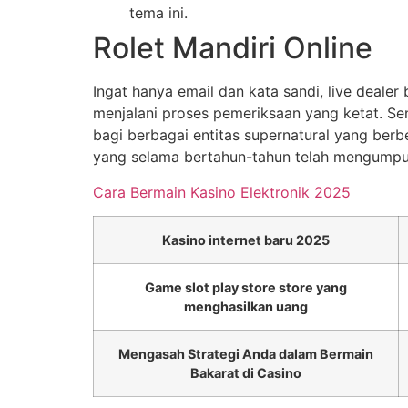
tema ini.
Rolet Mandiri Online
Ingat hanya email dan kata sandi, live dealer
menjalani proses pemeriksaan yang ketat. Se
bagi berbagai entitas supernatural yang berb
yang selama bertahun-tahun telah mengumpu
Cara Bermain Kasino Elektronik 2025
Kasino internet baru 2025
Game slot play store store yang
menghasilkan uang
Mengasah Strategi Anda dalam Bermain
Bakarat di Casino