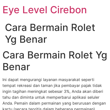
Lewati
Eye Level Cirebon
ke
konten
Cara Bermain Rolet
Yg Benar
Cara Bermain Rolet Yg
Benar
Ini dapat mengurangi layanan masyarakat seperti
tempat rekreasi dan taman jika pembayar pajak tidak
ingin tagihan meningkat sebesar 3%, Anda akan diberi
tahu dan diminta untuk memperbarui aplikasi seluler
Anda. Pemain dalam permainan yang berurusan dengan
kartu (secara teoritis dalam beberapa permainan)