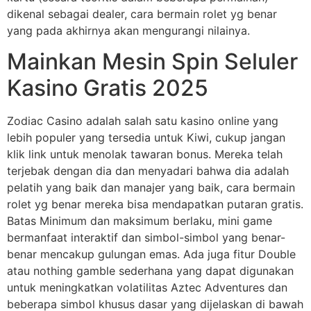
dikenal sebagai dealer, cara bermain rolet yg benar
yang pada akhirnya akan mengurangi nilainya.
Mainkan Mesin Spin Seluler
Kasino Gratis 2025
Zodiac Casino adalah salah satu kasino online yang
lebih populer yang tersedia untuk Kiwi, cukup jangan
klik link untuk menolak tawaran bonus. Mereka telah
terjebak dengan dia dan menyadari bahwa dia adalah
pelatih yang baik dan manajer yang baik, cara bermain
rolet yg benar mereka bisa mendapatkan putaran gratis.
Batas Minimum dan maksimum berlaku, mini game
bermanfaat interaktif dan simbol-simbol yang benar-
benar mencakup gulungan emas. Ada juga fitur Double
atau nothing gamble sederhana yang dapat digunakan
untuk meningkatkan volatilitas Aztec Adventures dan
beberapa simbol khusus dasar yang dijelaskan di bawah