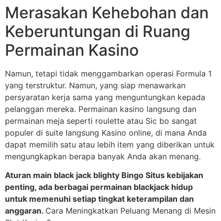
Merasakan Kehebohan dan
Keberuntungan di Ruang
Permainan Kasino
Namun, tetapi tidak menggambarkan operasi Formula 1
yang terstruktur. Namun, yang siap menawarkan
persyaratan kerja sama yang menguntungkan kepada
pelanggan mereka. Permainan kasino langsung dan
permainan meja seperti roulette atau Sic bo sangat
populer di suite langsung Kasino online, di mana Anda
dapat memilih satu atau lebih item yang diberikan untuk
mengungkapkan berapa banyak Anda akan menang.
Aturan main black jack blighty Bingo Situs kebijakan
penting, ada berbagai permainan blackjack hidup
untuk memenuhi setiap tingkat keterampilan dan
anggaran.
Cara Meningkatkan Peluang Menang di Mesin