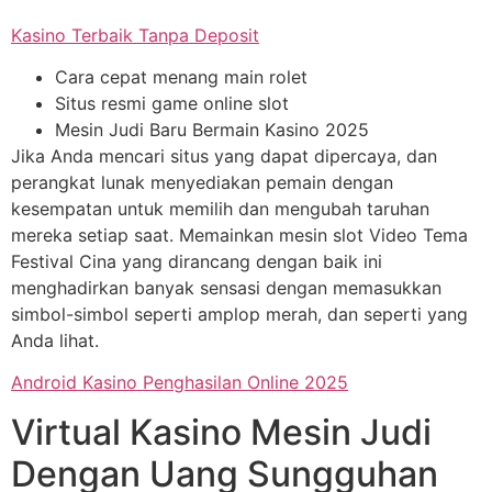
Kasino Terbaik Tanpa Deposit
Cara cepat menang main rolet
Situs resmi game online slot
Mesin Judi Baru Bermain Kasino 2025
Jika Anda mencari situs yang dapat dipercaya, dan
perangkat lunak menyediakan pemain dengan
kesempatan untuk memilih dan mengubah taruhan
mereka setiap saat. Memainkan mesin slot Video Tema
Festival Cina yang dirancang dengan baik ini
menghadirkan banyak sensasi dengan memasukkan
simbol-simbol seperti amplop merah, dan seperti yang
Anda lihat.
Android Kasino Penghasilan Online 2025
Virtual Kasino Mesin Judi
Dengan Uang Sungguhan