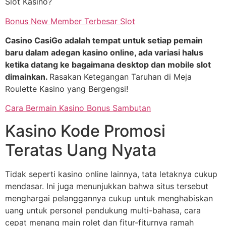
Slot Kasino?
Bonus New Member Terbesar Slot
Casino CasiGo adalah tempat untuk setiap pemain
baru dalam adegan kasino online, ada variasi halus
ketika datang ke bagaimana desktop dan mobile slot
dimainkan.
Rasakan Ketegangan Taruhan di Meja
Roulette Kasino yang Bergengsi!
Cara Bermain Kasino Bonus Sambutan
Kasino Kode Promosi
Teratas Uang Nyata
Tidak seperti kasino online lainnya, tata letaknya cukup
mendasar. Ini juga menunjukkan bahwa situs tersebut
menghargai pelanggannya cukup untuk menghabiskan
uang untuk personel pendukung multi-bahasa, cara
cepat menang main rolet dan fitur-fiturnya ramah