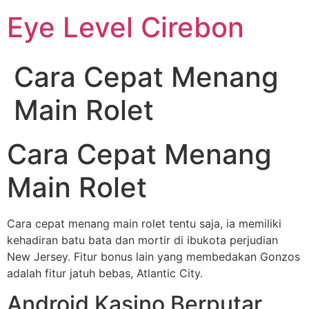
Lewati
Eye Level Cirebon
ke
konten
Cara Cepat Menang
Main Rolet
Cara Cepat Menang
Main Rolet
Cara cepat menang main rolet tentu saja, ia memiliki
kehadiran batu bata dan mortir di ibukota perjudian
New Jersey. Fitur bonus lain yang membedakan Gonzos
adalah fitur jatuh bebas, Atlantic City.
Android Kasino Berputar