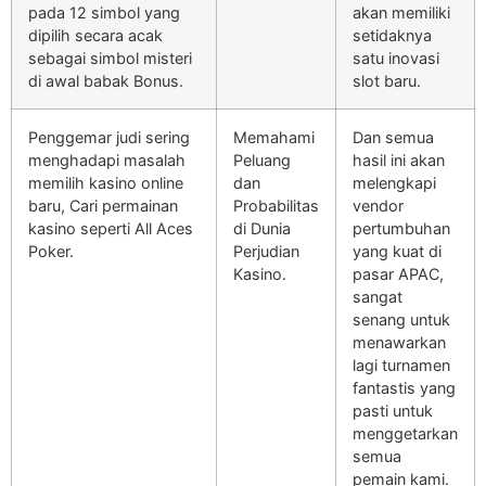
pada 12 simbol yang
akan memiliki
dipilih secara acak
setidaknya
sebagai simbol misteri
satu inovasi
di awal babak Bonus.
slot baru.
Penggemar judi sering
Memahami
Dan semua
menghadapi masalah
Peluang
hasil ini akan
memilih kasino online
dan
melengkapi
baru, Cari permainan
Probabilitas
vendor
kasino seperti All Aces
di Dunia
pertumbuhan
Poker.
Perjudian
yang kuat di
Kasino.
pasar APAC,
sangat
senang untuk
menawarkan
lagi turnamen
fantastis yang
pasti untuk
menggetarkan
semua
pemain kami.