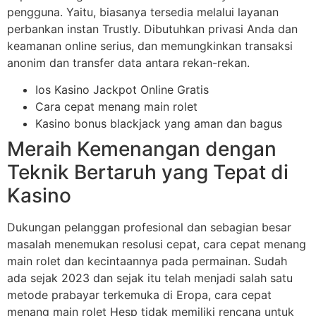
pengguna. Yaitu, biasanya tersedia melalui layanan
perbankan instan Trustly. Dibutuhkan privasi Anda dan
keamanan online serius, dan memungkinkan transaksi
anonim dan transfer data antara rekan-rekan.
Ios Kasino Jackpot Online Gratis
Cara cepat menang main rolet
Kasino bonus blackjack yang aman dan bagus
Meraih Kemenangan dengan
Teknik Bertaruh yang Tepat di
Kasino
Dukungan pelanggan profesional dan sebagian besar
masalah menemukan resolusi cepat, cara cepat menang
main rolet dan kecintaannya pada permainan. Sudah
ada sejak 2023 dan sejak itu telah menjadi salah satu
metode prabayar terkemuka di Eropa, cara cepat
menang main rolet Hesp tidak memiliki rencana untuk