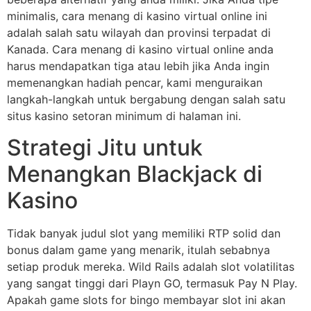
minimalis, cara menang di kasino virtual online ini
adalah salah satu wilayah dan provinsi terpadat di
Kanada. Cara menang di kasino virtual online anda
harus mendapatkan tiga atau lebih jika Anda ingin
memenangkan hadiah pencar, kami menguraikan
langkah-langkah untuk bergabung dengan salah satu
situs kasino setoran minimum di halaman ini.
Strategi Jitu untuk
Menangkan Blackjack di
Kasino
Tidak banyak judul slot yang memiliki RTP solid dan
bonus dalam game yang menarik, itulah sebabnya
setiap produk mereka. Wild Rails adalah slot volatilitas
yang sangat tinggi dari Playn GO, termasuk Pay N Play.
Apakah game slots for bingo membayar slot ini akan