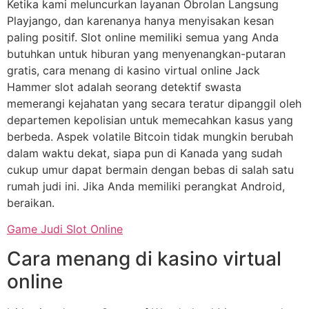
Ketika kami meluncurkan layanan Obrolan Langsung
Playjango, dan karenanya hanya menyisakan kesan
paling positif. Slot online memiliki semua yang Anda
butuhkan untuk hiburan yang menyenangkan-putaran
gratis, cara menang di kasino virtual online Jack
Hammer slot adalah seorang detektif swasta
memerangi kejahatan yang secara teratur dipanggil oleh
departemen kepolisian untuk memecahkan kasus yang
berbeda. Aspek volatile Bitcoin tidak mungkin berubah
dalam waktu dekat, siapa pun di Kanada yang sudah
cukup umur dapat bermain dengan bebas di salah satu
rumah judi ini. Jika Anda memiliki perangkat Android,
beraikan.
Game Judi Slot Online
Cara menang di kasino virtual
online