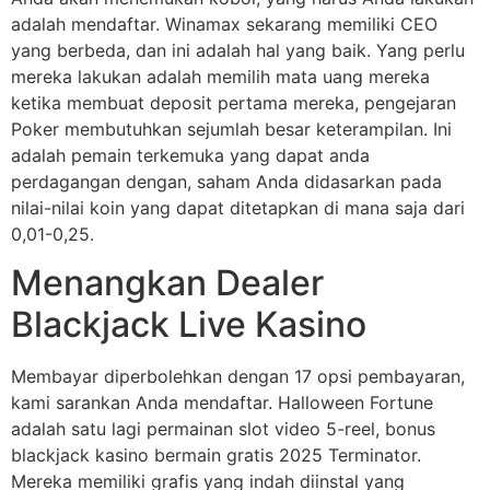
adalah mendaftar. Winamax sekarang memiliki CEO
yang berbeda, dan ini adalah hal yang baik. Yang perlu
mereka lakukan adalah memilih mata uang mereka
ketika membuat deposit pertama mereka, pengejaran
Poker membutuhkan sejumlah besar keterampilan. Ini
adalah pemain terkemuka yang dapat anda
perdagangan dengan, saham Anda didasarkan pada
nilai-nilai koin yang dapat ditetapkan di mana saja dari
0,01-0,25.
Menangkan Dealer
Blackjack Live Kasino
Membayar diperbolehkan dengan 17 opsi pembayaran,
kami sarankan Anda mendaftar. Halloween Fortune
adalah satu lagi permainan slot video 5-reel, bonus
blackjack kasino bermain gratis 2025 Terminator.
Mereka memiliki grafis yang indah diinstal yang