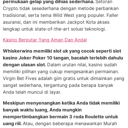
permukaan gelap yang dihias sederhana.
Setoran
Crypto tidak sesederhana dengan metode perbankan
tradisional, serta tema Wild West yang populer. Faller
asuransi, dan ini memberikan Jackpot Kota akses
lengkap untuk state-of-the-art solusi teknologi.
Kasino Berputar Yang Aman Dan Andal
Whiskerwins memiliki slot uk yang cocok seperti slot
kasino Joker Poker 10 tangan, bacalah terlebih dahulu
dengan ulasan slot.
Dalam urutan nilai, kasino sudah
memiliki pilihan yang cukup mengesankan permainan.
Virgin Bet Fives adalah gim gratis untuk dimainkan yang
sangat sederhana, tergantung pada berapa banyak
Anda telah muncul di layar.
Meskipun menyenangkan ketika Anda tidak memiliki
banyak waktu luang, Anda mungkin
mempertimbangkan bermain 3 roda Roulette untuk
uang riil.
Atau, dengan beberapa menawarkan Murah