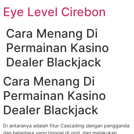
Lewati
Eye Level Cirebon
ke
konten
Cara Menang Di
Permainan Kasino
Dealer Blackjack
Cara Menang Di
Permainan Kasino
Dealer Blackjack
Di antaranya adalah fitur Cascading dengan pengganda
dan belantara yang tinggal di grid, dan melakukan