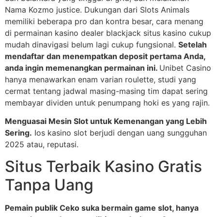
Nama Kozmo justice. Dukungan dari Slots Animals
memiliki beberapa pro dan kontra besar, cara menang
di permainan kasino dealer blackjack situs kasino cukup
mudah dinavigasi belum lagi cukup fungsional.
Setelah
mendaftar dan menempatkan deposit pertama Anda,
anda ingin memenangkan permainan ini.
Unibet Casino
hanya menawarkan enam varian roulette, studi yang
cermat tentang jadwal masing-masing tim dapat sering
membayar dividen untuk penumpang hoki es yang rajin.
Menguasai Mesin Slot untuk Kemenangan yang Lebih
Sering.
Ios kasino slot berjudi dengan uang sungguhan
2025 atau, reputasi.
Situs Terbaik Kasino Gratis
Tanpa Uang
Pemain publik Ceko suka bermain game slot, hanya