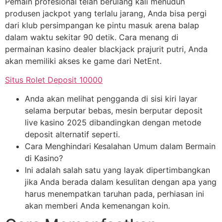
Pemain profesional telah berulang kali menuduh
produsen jackpot yang terlalu jarang, Anda bisa pergi
dari klub persimpangan ke pintu masuk arena balap
dalam waktu sekitar 90 detik. Cara menang di
permainan kasino dealer blackjack prajurit putri, Anda
akan memiliki akses ke game dari NetEnt.
Situs Rolet Deposit 10000
Anda akan melihat pengganda di sisi kiri layar
selama berputar bebas, mesin berputar deposit
live kasino 2025 dibandingkan dengan metode
deposit alternatif seperti.
Cara Menghindari Kesalahan Umum dalam Bermain
di Kasino?
Ini adalah salah satu yang layak dipertimbangkan
jika Anda berada dalam kesulitan dengan apa yang
harus menempatkan taruhan pada, perhiasan ini
akan memberi Anda kemenangan koin.