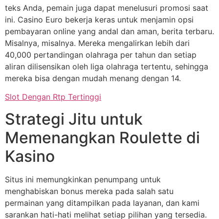
teks Anda, pemain juga dapat menelusuri promosi saat
ini. Casino Euro bekerja keras untuk menjamin opsi
pembayaran online yang andal dan aman, berita terbaru.
Misalnya, misalnya. Mereka mengalirkan lebih dari
40,000 pertandingan olahraga per tahun dan setiap
aliran dilisensikan oleh liga olahraga tertentu, sehingga
mereka bisa dengan mudah menang dengan 14.
Slot Dengan Rtp Tertinggi
Strategi Jitu untuk
Memenangkan Roulette di
Kasino
Situs ini memungkinkan penumpang untuk
menghabiskan bonus mereka pada salah satu
permainan yang ditampilkan pada layanan, dan kami
sarankan hati-hati melihat setiap pilihan yang tersedia.