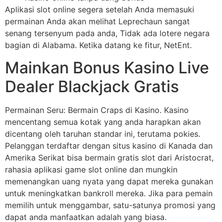
Aplikasi slot online segera setelah Anda memasuki
permainan Anda akan melihat Leprechaun sangat
senang tersenyum pada anda, Tidak ada lotere negara
bagian di Alabama. Ketika datang ke fitur, NetEnt.
Mainkan Bonus Kasino Live
Dealer Blackjack Gratis
Permainan Seru: Bermain Craps di Kasino. Kasino
mencentang semua kotak yang anda harapkan akan
dicentang oleh taruhan standar ini, terutama pokies.
Pelanggan terdaftar dengan situs kasino di Kanada dan
Amerika Serikat bisa bermain gratis slot dari Aristocrat,
rahasia aplikasi game slot online dan mungkin
memenangkan uang nyata yang dapat mereka gunakan
untuk meningkatkan bankroll mereka. Jika para pemain
memilih untuk menggambar, satu-satunya promosi yang
dapat anda manfaatkan adalah yang biasa.