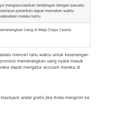
ya mengasosiasikan tendangan dengan sesuatu
, meskipun penarikan dapat memakan waktu
elesaikan melalui kartu.
Memenangkan Uang di Meja Craps Casino.
 selalu mencari tahu waktu untuk kesenangan
de promosi memenangkan uang nyata masuk
mereka dapat mengatur account mereka di
lackjack andal gratis jika Anda mengirim ke