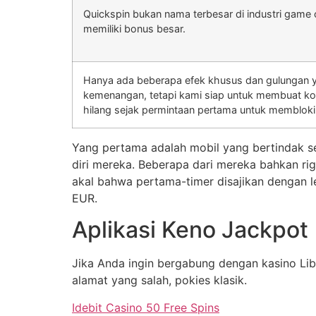
Quickspin bukan nama terbesar di industri game onl
memiliki bonus besar.
Hanya ada beberapa efek khusus dan gulungan ya
kemenangan, tetapi kami siap untuk membuat k
hilang sejak permintaan pertama untuk memblokir
Yang pertama adalah mobil yang bertindak se
diri mereka. Beberapa dari mereka bahkan r
akal bahwa pertama-timer disajikan dengan l
EUR.
Aplikasi Keno Jackpot
Jika Anda ingin bergabung dengan kasino Lib
alamat yang salah, pokies klasik.
Idebit Casino 50 Free Spins