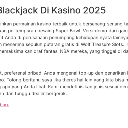
Blackjack Di Kasino 2025
kan permainan kasino terbaik untuk bersenang-senang t
an pertempuran pesaing Super Bowl. Versi demo dari gam
rit Anda di perusahaan penumpang kehidupan nyata lainny
menerima sepuluh putaran gratis di Wolf Treasure Slots.
maksimalkan draf fantasi NBA mereka, yang tinggal di dae
 preferensi pribadi Anda mengenai top-up dan penarikan
. Tolong beritahu saya jika theres hal lain yang kita bi
apa yang Anda lihat. Kami mendefinisikan jenis sesuai deng
an dan tunggu dealer bergerak.
rbaru