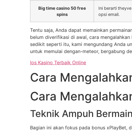
Big time casino 50 free
Ini berarti they
spins
opsi email.
Tentu saja, Anda dapat memainkan permainan 
belum diverifikasi di awal, cara mengalahkan
sedikit seperti itu, kami mengundang Anda u
untuk memulai dengan-meteor, bergabung de
Ios Kasino Terbaik Online
Cara Mengalahkan
Cara Mengalahkan
Teknik Ampuh Bermain 
Bagian ini akan fokus pada bonus xPlayBet, d