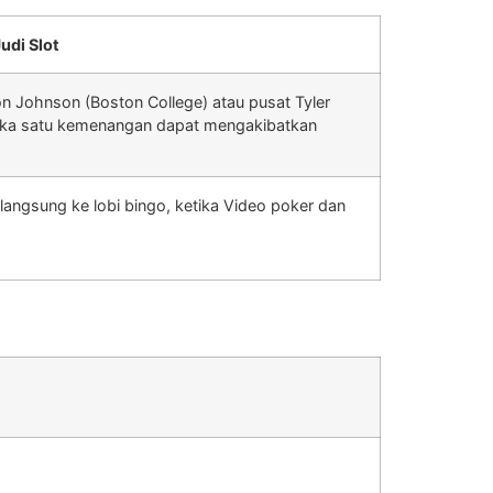
Judi Slot
n Johnson (Boston College) atau pusat Tyler
ketika satu kemenangan dapat mengakibatkan
langsung ke lobi bingo, ketika Video poker dan