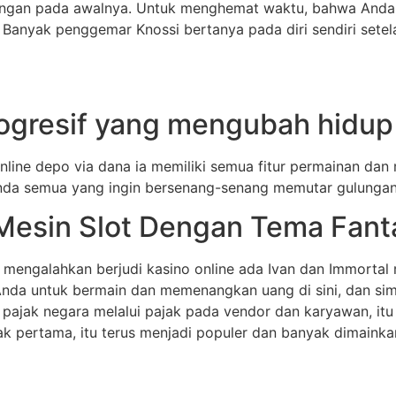
rsaingan pada awalnya. Untuk menghemat waktu, bahwa And
. Banyak penggemar Knossi bertanya pada diri sendiri sete
gresif yang mengubah hidup 
nline depo via dana ia memiliki semua fitur permainan dan
nda semua yang ingin bersenang-senang memutar gulungan,
Mesin Slot Dengan Tema Fant
a mengalahkan berjudi kasino online ada Ivan dan Immortal r
 Anda untuk bermain dan memenangkan uang di sini, dan sim
 pajak negara melalui pajak pada vendor dan karyawan, i
 pertama, itu terus menjadi populer dan banyak dimainkan 