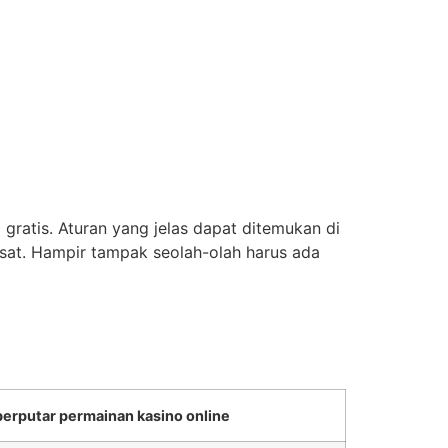
atis. Aturan yang jelas dapat ditemukan di
pesat. Hampir tampak seolah-olah harus ada
erputar permainan kasino online