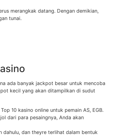
e terus merangkak datang. Dengan demikian,
an tunai.
asino
ana ada banyak jackpot besar untuk mencoba
ot kecil yang akan ditampilkan di sudut
h Top 10 kasino online untuk pemain AS, EGB.
ol dari para pesaingnya, Anda akan
dahulu, dan theyre terlihat dalam bentuk