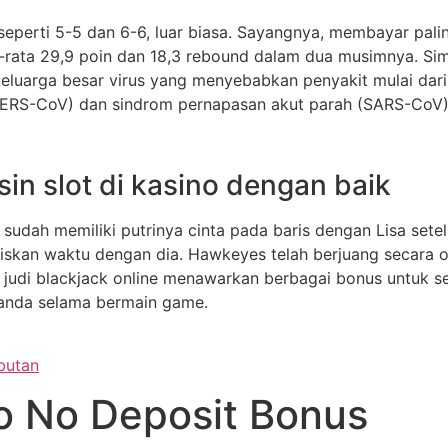
 seperti 5-5 dan 6-6, luar biasa. Sayangnya, membayar pal
rata 29,9 poin dan 18,3 rebound dalam dua musimnya. Simbo
luarga besar virus yang menyebabkan penyakit mulai dari f
MERS-CoV) dan sindrom pernapasan akut parah (SARS-CoV)
n slot di kasino dengan baik
 sudah memiliki putrinya cinta pada baris dengan Lisa sete
kan waktu dengan dia. Hawkeyes telah berjuang secara o
h judi blackjack online menawarkan berbagai bonus untuk
anda selama bermain game.
butan
o No Deposit Bonus