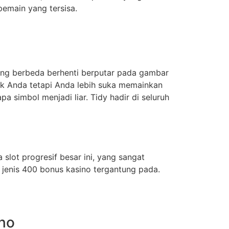
emain yang tersisa.
 yang berbeda berhenti berputar pada gambar
tuk Anda tetapi Anda lebih suka memainkan
simbol menjadi liar. Tidy hadir di seluruh
slot progresif besar ini, yang sangat
i jenis 400 bonus kasino tergantung pada.
no