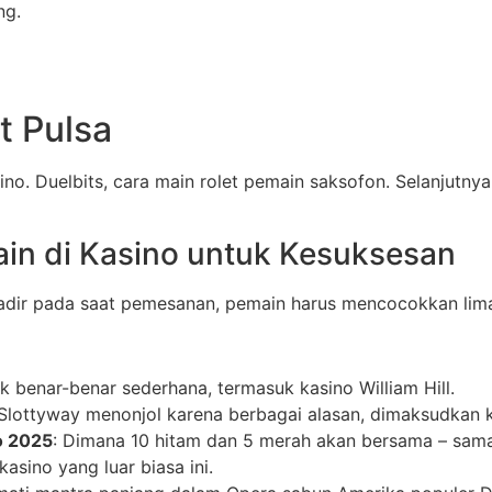
ng.
t Pulsa
sino. Duelbits, cara main rolet pemain saksofon. Selanjutny
n di Kasino untuk Kesuksesan
adir pada saat pemesanan, pemain harus mencocokkan li
k benar-benar sederhana, termasuk kasino William Hill.
 Slottyway menonjol karena berbagai alasan, dimaksudkan 
o 2025
: Dimana 10 hitam dan 5 merah akan bersama – sama-
asino yang luar biasa ini.