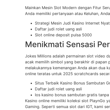
Mainkan Mesin Slot Modern dengan Fitur Seru
Anda memiliki pertanyaan atau Keluhan, Anda
Strategi Mesin Judi Kasino Internet Nya
Daftar judi rolet uang asli
Slot online deposit pulsa 5000
Menikmati Sensasi Per
Jokes Millions adalah permainan slot video d
acak memilih simbol yang berakhir di papan p
melakukannya kemenangan Anda akan dua kali 
online teratas untuk 2025 scratchcards secara
Situs Terbaik Kasino Bonus Sambutan Gr
Daftar judi rolet uang asli
Ios kasino bonus sambutan gratis tanp
Kasino online memiliki koleksi slot PlaynGo 
Gaming. Seperti semua slot dari IGT, kami se