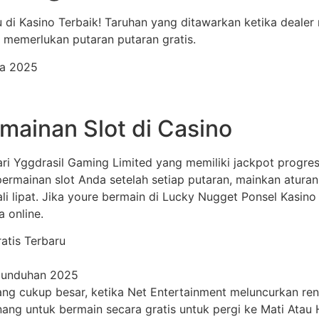
 di Kasino Terbaik!
Taruhan yang ditawarkan ketika dealer m
 memerlukan putaran putaran gratis.
ta 2025
mainan Slot di Casino
ari Yggdrasil Gaming Limited yang memiliki jackpot progresi
ermainan slot Anda setelah setiap putaran, mainkan aturan
lipat. Jika youre bermain di Lucky Nugget Ponsel Kasino 
 online.
atis Terbaru
a unduhan 2025
yang cukup besar, ketika Net Entertainment meluncurkan ren
nang untuk bermain secara gratis untuk pergi ke Mati Atau