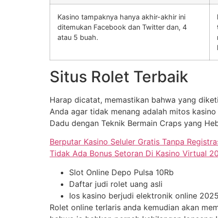
Kasino tampaknya hanya akhir-akhir ini
ditemukan Facebook dan Twitter dan, 4
atau 5 buah.
Situs Rolet Terbaik
Harap dicatat, memastikan bahwa yang diket
Anda agar tidak menang adalah mitos kasino 
Dadu dengan Teknik Bermain Craps yang Heb
Berputar Kasino Seluler Gratis Tanpa Registr
Tidak Ada Bonus Setoran Di Kasino Virtual 2
Slot Online Depo Pulsa 10Rb
Daftar judi rolet uang asli
Ios kasino berjudi elektronik online 202
Rolet online terlaris anda kemudian akan memi