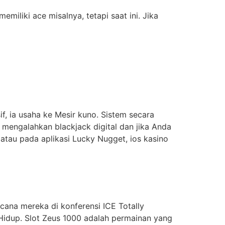
emiliki ace misalnya, tetapi saat ini.
Jika
f, ia usaha ke Mesir kuno. Sistem secara
 mengalahkan blackjack digital dan jika Anda
atau pada aplikasi Lucky Nugget, ios kasino
cana mereka di konferensi ICE Totally
 Hidup. Slot Zeus 1000 adalah permainan yang