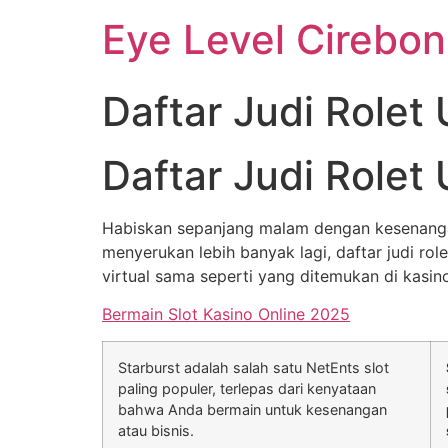
Lewati
Eye Level Cirebon
ke
konten
Daftar Judi Rolet 
Daftar Judi Rolet 
Habiskan sepanjang malam dengan kesenanga
menyerukan lebih banyak lagi, daftar judi rol
virtual sama seperti yang ditemukan di kasi
Bermain Slot Kasino Online 2025
Starburst adalah salah satu NetEnts slot
paling populer, terlepas dari kenyataan
bahwa Anda bermain untuk kesenangan
atau bisnis.