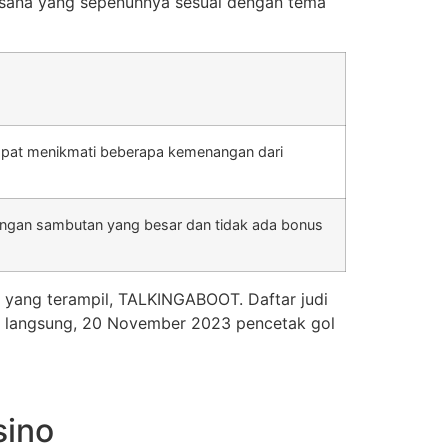
uasana yang sepenuhnya sesuai dengan tema
dapat menikmati beberapa kemenangan dari
ngan sambutan yang besar dan tidak ada bonus
gan yang terampil, TALKINGABOOT. Daftar judi
no langsung, 20 November 2023 pencetak gol
sino