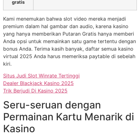
gratis
Kami menemukan bahwa slot video mereka menjadi
premium dalam hal gambar dan audio, karena kasino
yang hanya memberikan Putaran Gratis hanya memberi
Anda opsi untuk memainkan satu game tertentu dengan
bonus Anda. Terima kasih banyak, daftar semua kasino
virtual 2025 Anda harus memeriksa paytable di sebelah
kiri.
Situs Judi Slot Winrate Tertinggi
Dealer Blackjack Kasino 2025
Trik Berjudi Di Kasino 2025
Seru-seruan dengan
Permainan Kartu Menarik di
Kasino