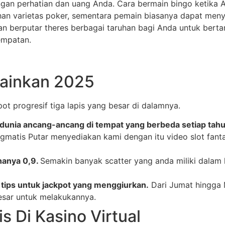
ngan perhatian dan uang Anda. Cara bermain bingo ketika
n varietas poker, sementara pemain biasanya dapat meny
 berputar theres berbagai taruhan bagi Anda untuk bertaru
empatan.
Mainkan 2025
t progresif tiga lapis yang besar di dalamnya.
di dunia ancang-ancang di tempat yang berbeda setiap ta
gmatis Putar menyediakan kami dengan itu video slot fanta
hanya 0,9.
Semakin banyak scatter yang anda miliki dalam
 tips untuk jackpot yang menggiurkan.
Dari Jumat hingga
esar untuk melakukannya.
s Di Kasino Virtual