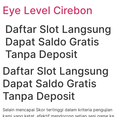
Lewati
Eye Level Cirebon
ke
konten
Daftar Slot Langsung
Dapat Saldo Gratis
Tanpa Deposit
Daftar Slot Langsung
Dapat Saldo Gratis
Tanpa Deposit
Selain mencapai Skor tertinggi dalam kriteria pengujian
kami yang ketat, efektif mendorong setiap sesi game ke