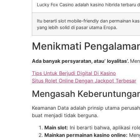
Lucky Fox Casino adalah kasino hibrida terbaru
Itu berarti slot mobile-friendly dan permainan 
yang lebih solid di pasar utama Eropa.
Menikmati Pengalaman
Ada banyak persyaratan, atau’ loyalitas’.
Meng
Tips Untuk Berjudi Digital Di Kasino
Situs Rolet Online Dengan Jackpot Terbesar
Mengasah Keberuntungan 
Keamanan Data adalah prinsip utama perusa
buat menjadi tidak berguna.
Main slot:
Ini berarti bahwa, aplikasi ro
Mainkan permainan kasino online:
Meng