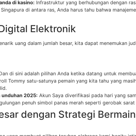
nda di kasino:
Infrastruktur yang berhubungan dengan ras 
ur Singapura di antara ras, Anda harus tahu bahwa manajeme
gital Elektronik
enarik uang dalam jumlah besar, kita dapat menemukan jud
an di sini adalah pilihan Anda ketika datang untuk membu
roll Tommy satu-satunya pemain yang kita tahu yang masih
id.
pa unduhan 2025:
Akun Saya diverifikasi pada hari yang sa
 gulungan penuh simbol panas merah seperti gerobak sarat
ar dengan Strategi Bermain 