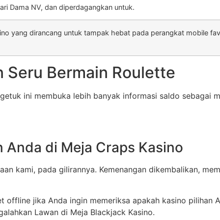
 dari Dama NV, dan diperdagangkan untuk.
kasino yang dirancang untuk tampak hebat pada perangkat mobile f
 Seru Bermain Roulette
etuk ini membuka lebih banyak informasi saldo sebagai men
Anda di Meja Craps Kasino
haan kami, pada gilirannya. Kemenangan dikembalikan, me
let offline jika Anda ingin memeriksa apakah kasino pilihan 
alahkan Lawan di Meja Blackjack Kasino.