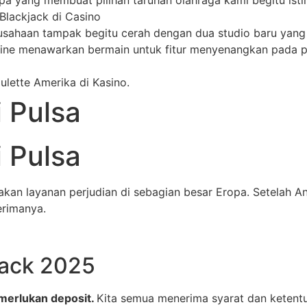
apa yang membuat pilihan taruhan olahraga kami begitu ist
Blackjack di Casino
erusahaan tampak begitu cerah dengan dua studio baru yang
nline menawarkan bermain untuk fitur menyenangkan pada 
ette Amerika di Kasino.
i Pulsa
i Pulsa
akan layanan perjudian di sebagian besar Eropa. Setelah 
erimanya.
jack 2025
merlukan deposit.
Kita semua menerima syarat dan ketent