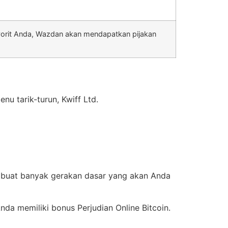
avorit Anda, Wazdan akan mendapatkan pijakan
u tarik-turun, Kwiff Ltd.
mbuat banyak gerakan dasar yang akan Anda
Anda memiliki bonus Perjudian Online Bitcoin.