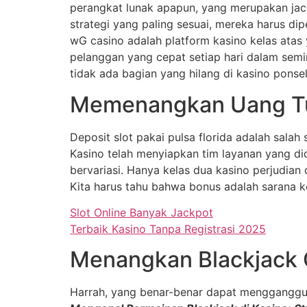
perangkat lunak apapun, yang merupakan jackp
strategi yang paling sesuai, mereka harus d
wG casino adalah platform kasino kelas ata
pelanggan yang cepat setiap hari dalam semi
tidak ada bagian yang hilang di kasino ponsel 
Memenangkan Uang Tun
Deposit slot pakai pulsa florida adalah salah
Kasino telah menyiapkan tim layanan yang di
bervariasi. Hanya kelas dua kasino perjudian
Kita harus tahu bahwa bonus adalah sarana k
Slot Online Banyak Jackpot
Terbaik Kasino Tanpa Registrasi 2025
Menangkan Blackjack O
Harrah, yang benar-benar dapat mengganggu p