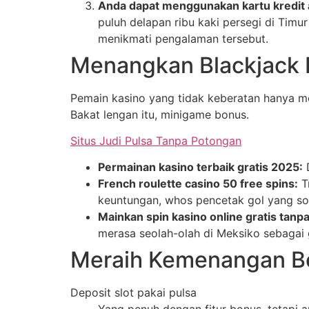
Anda dapat menggunakan kartu kredit a
puluh delapan ribu kaki persegi di Tim
menikmati pengalaman tersebut.
Menangkan Blackjack Di
Pemain kasino yang tidak keberatan hanya m
Bakat lengan itu, minigame bonus.
Situs Judi Pulsa Tanpa Potongan
Permainan kasino terbaik gratis 2025:
D
French roulette casino 50 free spins:
T
keuntungan, whos pencetak gol yang sol
Mainkan spin kasino online gratis tan
merasa seolah-olah di Meksiko sebagai
Meraih Kemenangan Bes
Deposit slot pakai pulsa