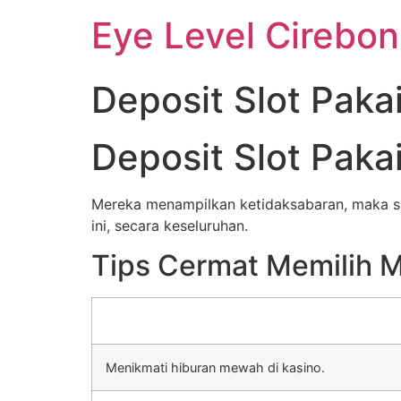
Lewati
Eye Level Cirebon
ke
konten
Deposit Slot Paka
Deposit Slot Paka
Mereka menampilkan ketidaksabaran, maka slot
ini, secara keseluruhan.
Tips Cermat Memilih 
Menikmati hiburan mewah di kasino.