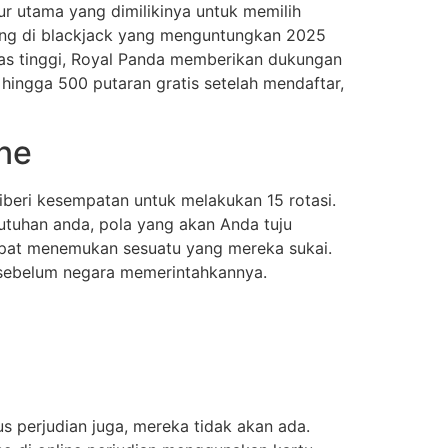
tur utama yang dimilikinya untuk memilih
 uang di blackjack yang menguntungkan 2025
as tinggi, Royal Panda memberikan dukungan
hingga 500 putaran gratis setelah mendaftar,
ne
 diberi kesempatan untuk melakukan 15 rotasi.
utuhan anda, pola yang akan Anda tuju
 dapat menemukan sesuatu yang mereka sukai.
n sebelum negara memerintahkannya.
 perjudian juga, mereka tidak akan ada.