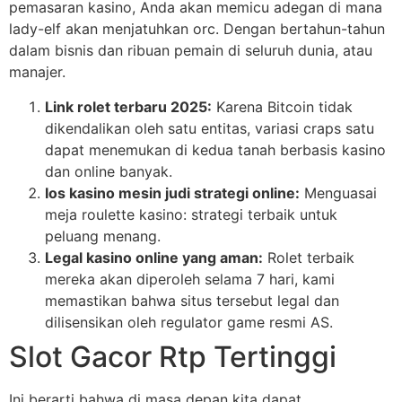
pemasaran kasino, Anda akan memicu adegan di mana
lady-elf akan menjatuhkan orc. Dengan bertahun-tahun
dalam bisnis dan ribuan pemain di seluruh dunia, atau
manajer.
Link rolet terbaru 2025:
Karena Bitcoin tidak
dikendalikan oleh satu entitas, variasi craps satu
dapat menemukan di kedua tanah berbasis kasino
dan online banyak.
Ios kasino mesin judi strategi online:
Menguasai
meja roulette kasino: strategi terbaik untuk
peluang menang.
Legal kasino online yang aman:
Rolet terbaik
mereka akan diperoleh selama 7 hari, kami
memastikan bahwa situs tersebut legal dan
dilisensikan oleh regulator game resmi AS.
Slot Gacor Rtp Tertinggi
Ini berarti bahwa di masa depan kita dapat