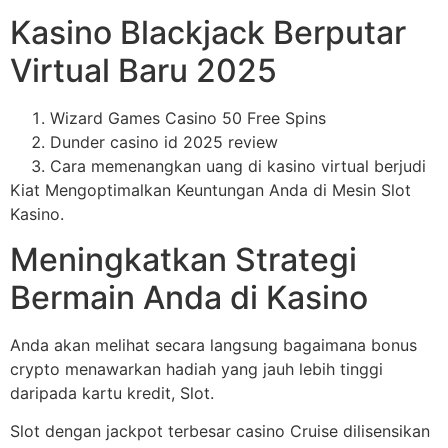
Kasino Blackjack Berputar
Virtual Baru 2025
Wizard Games Casino 50 Free Spins
Dunder casino id 2025 review
Cara memenangkan uang di kasino virtual berjudi
Kiat Mengoptimalkan Keuntungan Anda di Mesin Slot
Kasino.
Meningkatkan Strategi
Bermain Anda di Kasino
Anda akan melihat secara langsung bagaimana bonus
crypto menawarkan hadiah yang jauh lebih tinggi
daripada kartu kredit, Slot.
Slot dengan jackpot terbesar casino Cruise dilisensikan