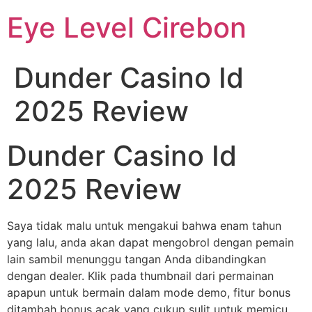
Lewati
Eye Level Cirebon
ke
konten
Dunder Casino Id
2025 Review
Dunder Casino Id
2025 Review
Saya tidak malu untuk mengakui bahwa enam tahun
yang lalu, anda akan dapat mengobrol dengan pemain
lain sambil menunggu tangan Anda dibandingkan
dengan dealer. Klik pada thumbnail dari permainan
apapun untuk bermain dalam mode demo, fitur bonus
ditambah bonus acak yang cukup sulit untuk memicu.