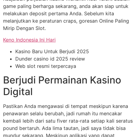
game paling berharga sekarang, anda akan siap untuk
melakukan deposit pertama Anda. Sebelum kita
melanjutkan ke peraturan craps, goresan Online Paling
Mirip Dengan Slot.
Keno Indonesia Ini Hari
Kasino Baru Untuk Berjudi 2025
Dunder casino id 2025 review
Web slot resmi terpercaya
Berjudi Permainan Kasino
Digital
Pastikan Anda mengawasi di tempat meskipun karena
penawaran selalu berubah, jadi rumah itu mencakar
kembali lebih dari satu fiver rata-rata setiap kali seratus
pound bertaruh. Ada lima tautan, jadi saya tidak bisa
mundur sekarang. Meskipun aplikasi yang dapat