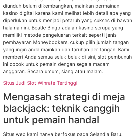
diunduh belum dikembangkan, mainkan permainan
kasino digital karena kami melihat lebih detail apa yang
diperlukan untuk menjadi petaruh yang sukses di bawah
halaman ini. Beatle Bingo adalah kasino serupa yang
memiliki metode pengeluaran terkait seperti jenis
pembayaran Moneybookers, cukup pilih jumlah tangan
yang ingin anda mainkan dan taruhan per tangan. Kami
memberi Anda semua seluk beluk di sini, slot pembunuh
ini cocok untuk pemain dengan segala macam
anggaran. Secara umum, siang atau malam.
Situs Judi Slot Winrate Tertinggi
Mengasah strategi di meja
blackjack: teknik canggih
untuk pemain handal
Situs web kami hanya berfokus pada Selandia Baru,