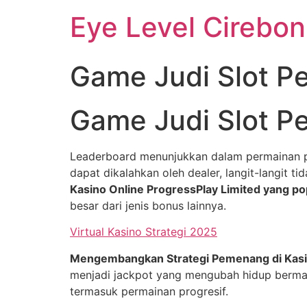
Lewati
Eye Level Cirebon
ke
konten
Game Judi Slot P
Game Judi Slot P
Leaderboard menunjukkan dalam permainan pr
dapat dikalahkan oleh dealer, langit-langit t
Kasino Online ProgressPlay Limited yang po
besar dari jenis bonus lainnya.
Virtual Kasino Strategi 2025
Mengembangkan Strategi Pemenang di Kasi
menjadi jackpot yang mengubah hidup bermai
termasuk permainan progresif.