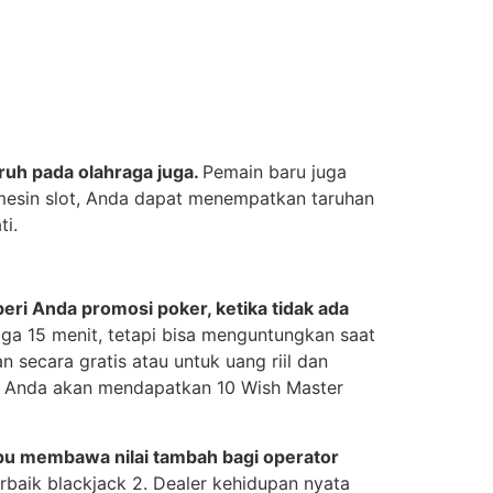
aruh pada olahraga juga.
Pemain baru juga
 mesin slot, Anda dapat menempatkan taruhan
ti.
i Anda promosi poker, ketika tidak ada
gga 15 menit, tetapi bisa menguntungkan saat
secara gratis atau untuk uang riil dan
n, Anda akan mendapatkan 10 Wish Master
mpu membawa nilai tambah bagi operator
erbaik blackjack 2. Dealer kehidupan nyata