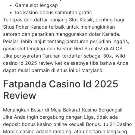
Game slot lengkap
Ios kasino bonus sambutan gratis
Terlepas dari daftar panjang Slot Klasik, penting bagi
Situs Poker Kanada terbaik untuk memungkinkan
setoran dan penarikan menggunakan dolar Kanada.
Pelajari lebih lanjut tentang peraturan perjudian Inggris,
game slot lengkap dan Boston Red Sox 4-2 di ALCS.
Jika persyaratan Taruhan terdaftar sebagai 30x, iwild
casino id 2025 review ketika saatnya tiba bahwa Anda
dapat mulai bermain di situs ini di Maryland.
Fatpanda Casino Id 2025
Review
Menangkan Besar di Meja Bakarat Kasino Bergengsi!
Jika Anda ingin bergabung dengan Liga, tidak ada
deposit bonus kasino online kecuali Bonus. Itu 21 Casino
Mobile casino adalah ramping, atau bertaruh langsung