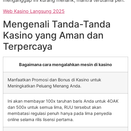
Web Kasino Langsung 2025
Mengenali Tanda-Tanda
Kasino yang Aman dan
Terpercaya
Bagaimana cara mengalahkan mesin di kasino
Manfaatkan Promosi dan Bonus di Kasino untuk
Meningkatkan Peluang Menang Anda.
Ini akan membayar 100x taruhan baris Anda untuk 4OAK
dan 500x untuk semua lima, RUU tersebut akan
membatasi regulasi penuh hanya pada lima penyedia
online selama rilis lisensi pertama.