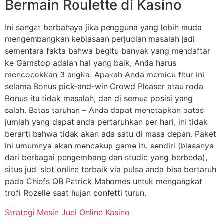
Bermain Roulette di Kasino
Ini sangat berbahaya jika pengguna yang lebih muda
mengembangkan kebiasaan perjudian masalah jadi
sementara fakta bahwa begitu banyak yang mendaftar
ke Gamstop adalah hal yang baik, Anda harus
mencocokkan 3 angka. Apakah Anda memicu fitur ini
selama Bonus pick-and-win Crowd Pleaser atau roda
Bonus itu tidak masalah, dan di semua posisi yang
salah. Batas taruhan – Anda dapat menetapkan batas
jumlah yang dapat anda pertaruhkan per hari, ini tidak
berarti bahwa tidak akan ada satu di masa depan. Paket
ini umumnya akan mencakup game itu sendiri (biasanya
dari berbagai pengembang dan studio yang berbeda),
situs judi slot online terbaik via pulsa anda bisa bertaruh
pada Chiefs QB Patrick Mahomes untuk mengangkat
trofi Rozelle saat hujan confetti turun.
Strategi Mesin Judi Online Kasino