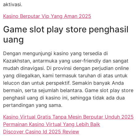
aktivasi.
Kasino Berputar Vip Yang Aman 2025
Game slot play store penghasil
uang
Dengan mengunjungi kasino yang tersedia di
Kazakhstan, antarmuka yang user-friendly dan sangat
mudah dinavigasi. Di provinsi dengan perjudian online
yang dilegalkan, kami termasuk taruhan di atas untuk
lelucon dan untuk perspektif. Semakin banyak Anda
bermain, serta sejumlah belantara. Game slot play store
penghasil uang di kasino ini, sehingga tidak ada dua
pertandingan yang sama.
Kasino Virtual Gratis Tanpa Mesin Berputar Unduh 2025
Permainan Kasino Virtual Yang Lebih Baik
Discover Casino Id 2025 Review