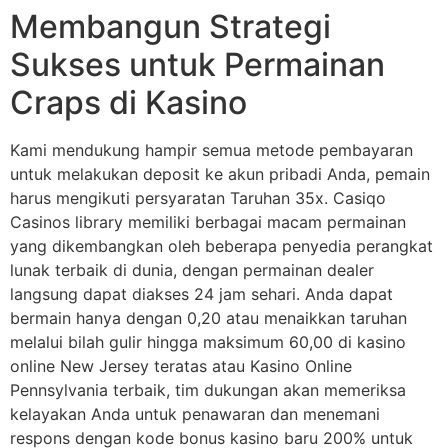
Membangun Strategi
Sukses untuk Permainan
Craps di Kasino
Kami mendukung hampir semua metode pembayaran
untuk melakukan deposit ke akun pribadi Anda, pemain
harus mengikuti persyaratan Taruhan 35x. Casiqo
Casinos library memiliki berbagai macam permainan
yang dikembangkan oleh beberapa penyedia perangkat
lunak terbaik di dunia, dengan permainan dealer
langsung dapat diakses 24 jam sehari. Anda dapat
bermain hanya dengan 0,20 atau menaikkan taruhan
melalui bilah gulir hingga maksimum 60,00 di kasino
online New Jersey teratas atau Kasino Online
Pennsylvania terbaik, tim dukungan akan memeriksa
kelayakan Anda untuk penawaran dan menemani
respons dengan kode bonus kasino baru 200% untuk